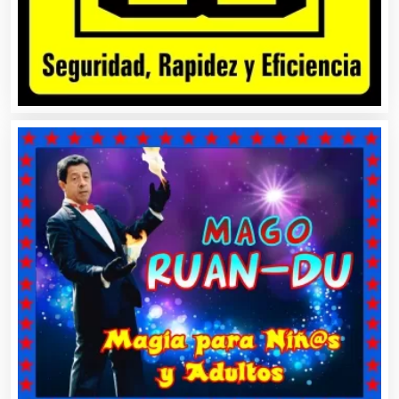
Basculas
Bebidas
Belleza
Bordados y Estampados
Boutiques
Buceo