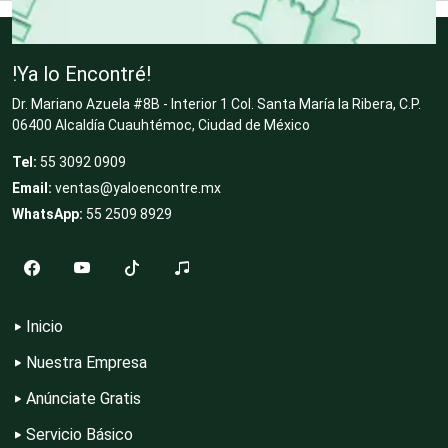
Contadores
!Ya lo Encontré!
Dr. Mariano Azuela #8B - Interior 1 Col. Santa María la Ribera, C.P.
06400 Alcaldía Cuauhtémoc, Ciudad de México
Control de Plagas
Tel:
55 3092 0909
Email:
ventas@yaloencontre.mx
Conversiones Automotrices
WhatsApp:
55 2509 8929
Copiadoras
Inicio
Cortinas, Persianas y Alfombras
Nuestra Empresa
Anúnciate Gratis
Servicio Básico
Cremerías y Salchichonerías