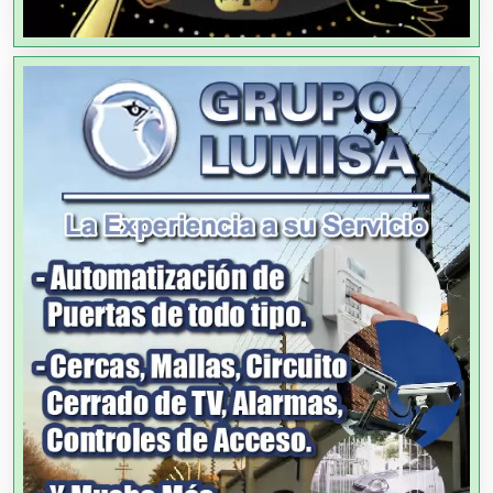
Agricultores
Agricultura y Ganadería
Agua Purificada
Aire Acondicionado
Alarmas
Albercas