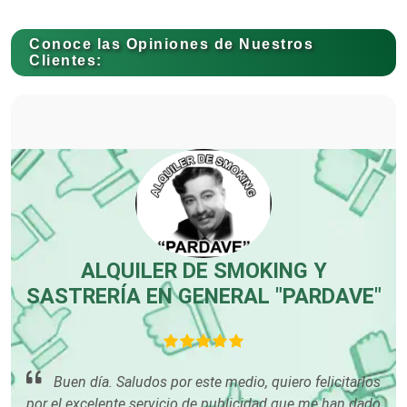
Cerrajerías
Conoce las Opiniones de Nuestros
Clientes:
Cibercafés
Clínicas de Belleza
Clínicas de Rehabilitación
ALQUILER DE SMOKING Y
SASTRERÍA EN GENERAL "PARDAVE"
Clínicas y Hospitales
nta
o
Buen día. Saludos por este medio, quiero felicitarlos
Clubes Deportivos
por
por el excelente servicio de publicidad que me han dado
pu