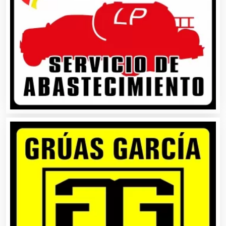
Autopartes Eléctricas
Avaluos
Balnearios
Bancos
Banquetes
Bares y Cantinas