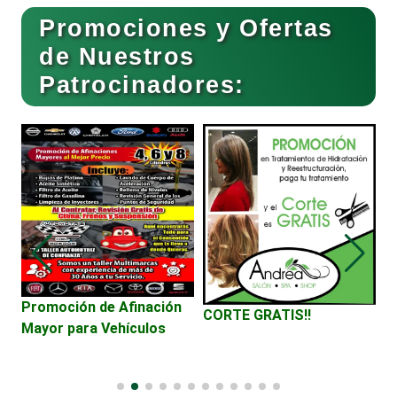
Promociones y Ofertas
Carnicerías
de Nuestros
Patrocinadores:
Carpinterías
Centros Comerciales
Centros de Espectáculos
Centros de Nutrición
Promoción de Afinación
V
CORTE GRATIS!!
Mayor para Vehículos
D
C
Centros Turísticos
al