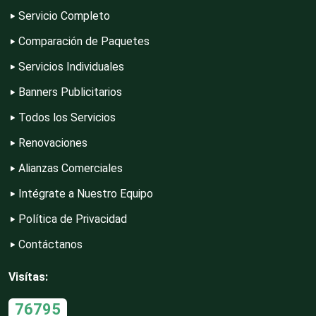
Servicio Completo
Comparación de Paquetes
Cristalerías
Servicios Individuales
Banners Publicitarios
Cromadoras
Todos los Servicios
Renovaciones
Decoración de Interiores
Alianzas Comerciales
Intégrate a Nuestro Equipo
Dentistas
Política de Privacidad
Contáctanos
Deportes
Visítas:
76795
Depósitos Dentales