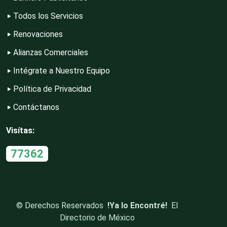
Todos los Servicios
Construcciones en General
Renovaciones
Alianzas Comerciales
Contadores
Intégrate a Nuestro Equipo
Política de Privacidad
Control de Plagas
Contáctanos
Visítas:
Conversiones Automotrices
77362
Copiadoras
©
Derechos Reservados
!Ya lo Encontré!
El
Directorio de México
Cortinas, Persianas y Alfombras