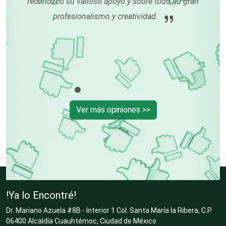
reconozco su valioso apoyo y sobre todo su gran
muy
profesionalismo y creatividad.
Centros Turísticos
mi
Cerrajerías
Cibercafés
Ver más opiniones >>
Clínicas de Belleza
Clínicas de Rehabilitación
!Ya lo Encontré!
Clínicas y Hospitales
Dr. Mariano Azuela #8B - Interior 1 Col. Santa María la Ribera, C.P.
06400 Alcaldía Cuauhtémoc, Ciudad de México