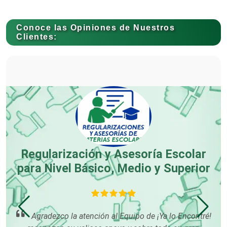
Capacitación
Conoce las Opiniones de Nuestros
Clientes:
Carnicerías
Carpinterías
Centros Comerciales
Regularización y Asesoría Escolar
para Nivel Básico, Medio y Superior
Centros de Espectáculos
e
Centros de Nutrición
 a
En
Agradezco la atención al Equipo de ¡Ya lo Encontré!
 y
m