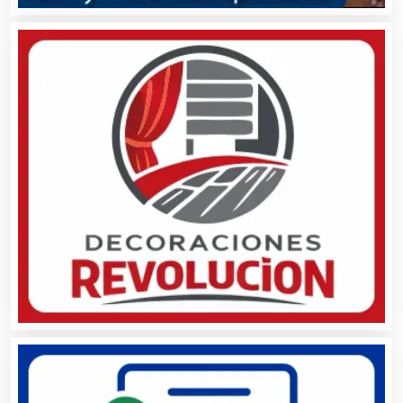
Albercas
Alimentos
Almacenaje
Alquiler de Autos
Alquiler de Equipos para Fiestas
Alquiler de Sillas y Mesas