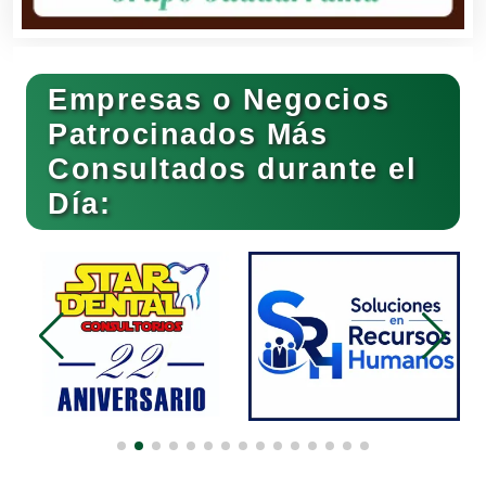
Bares y Cantinas
Empresas o Negocios
Basculas
Patrocinados Más
Consultados durante el
Bebidas
Día:
Belleza
Bordados y Estampados
Boutiques