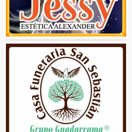
Automóviles Nuevos y Usados
Autopartes Eléctricas
Avaluos
Balnearios
Bancos
Banquetes