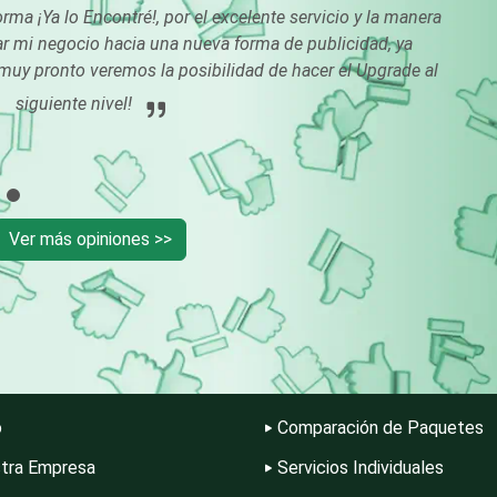
orma ¡Ya lo Encontré!, por el excelente servicio y la manera
Carpinterías
Centros Comercia
iar mi negocio hacia una nueva forma de publicidad, ya
muy pronto veremos la posibilidad de hacer el Upgrade al
siguiente nivel!
Centros de Nutrición
Centros Turístico
Cibercafés
Clínicas de Belleza
Ver más opiniones >>
Clínicas y Hospitales
Clubes Deportivos
Combustibles y
Compresores de a
Lubricantes
o
Comparación de Paquetes
Conferencias
Construcciones e
tra Empresa
Servicios Individuales
Empresariales
General