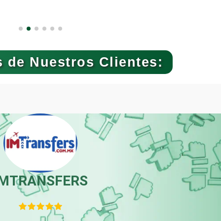
Avaluos
Balnearios
Banquetes
Bares y Cantinas
 de Nuestros Clientes:
Bebidas
Belleza
Boutiques
Buceo
Cajas de Ahorro
Cámaras de Come
IMTRANSFERS
Cancelería de Aluminio
Capacitación