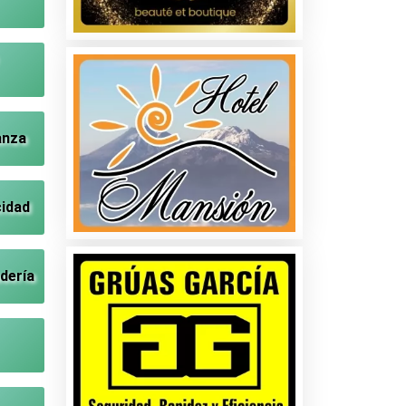
anza
cidad
dería