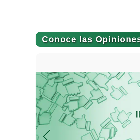
Autopartes Eléctricas
Bancos
Conoce las Opiniones
Basculas
Bordados y Estampados
Cafeterías
Camiones para Fletes