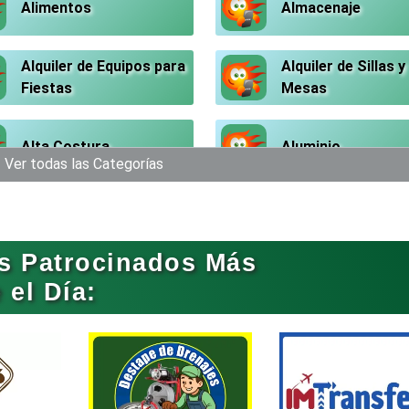
Alimentos
Almacenaje
Alquiler de Equipos para
Alquiler de Sillas y
Fiestas
Mesas
Alta Costura
Aluminio
Ver todas las Categorías
Análisis Clínicos
Análisis de Aguas
s Patrocinados Más
Aparatos y Equipos
Arquitectos
el Día:
Eléctricos
Artesanías
Artículos de Ofici