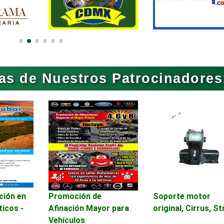
Artículos Deportivos
Artículos Importa
Artículos para Regalos
Artículos Persona
as de Nuestros Patrocinadores
Aseguradoras
Asesores Técnico
Asilos
Asociaciones Civil
Audio, Sonido e
Audios para Event
Iluminación
Automóviles Nuev
ción en
Promoción de
Soporte motor
Automatización
Usados
ticos -
Afinación Mayor para
original, Cirrus, S
Vehículos