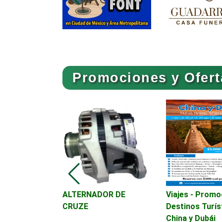
Artículos de Piel
Artículos para el Hogar
Promociones y Ofert
Artículos Publicitarios
Asesoría Fiscal
Asociaciones
Empresariales
iginal caja
ALTERNADOR DE
Viajes - Promo
Autobuses
s Aveo, G3
CRUZE
Destinos Turís
China y Dubái