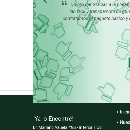
ños y
Quiero dar Gracias a la plataf
Carnicerías
vicio.
tan fácil y transparente de gu
contratamos el paquete básico y 
Centros de
Espectáculos
Cerrajerías
Clínicas de
Rehabilitación
Cocinas Integrales
Inici
!Ya lo Encontré!
Computadoras
Nues
Dr. Mariano Azuela #8B - Interior 1 Col.