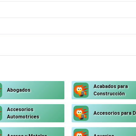
Acabados para
Abogados
Construcción
Accesorios
Accesorios para 
Automotrices