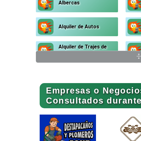
Albercas
Alquiler de Autos
Alquiler de Trajes de
Etiqueta
Ambulancias
Empresas o Negocio
Animadores de Eventos
Consultados durante 
Artes Gráficas