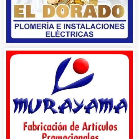
Aire Acondicionado
Alarmas
Albercas
Alimentos
Almacenaje
Alquiler de Autos