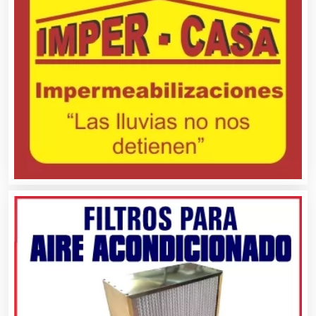
Automatización
Automóviles Nuevos y Usados
Autopartes Eléctricas
Avaluos
Balnearios
Bancos