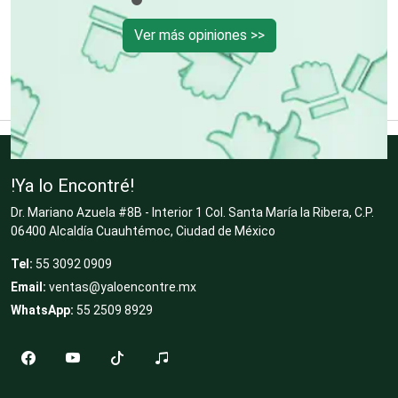
Clínicas de Rehabilitación
Ver más opiniones >>
Clínicas y Hospitales
Clubes Deportivos
!Ya lo Encontré!
Dr. Mariano Azuela #8B - Interior 1 Col. Santa María la Ribera, C.P.
Cocinas Integrales
06400 Alcaldía Cuauhtémoc, Ciudad de México
Tel:
55 3092 0909
Email:
ventas@yaloencontre.mx
Combustibles y Lubricantes
WhatsApp:
55 2509 8929
Compresores de aire