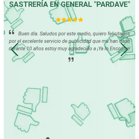
SASTRERÍA EN GENERAL "PARDAVE"
Centros de Espectáculos
que
Centros de Nutrición
me
Buen día. Saludos por este medio, quiero felicitarlos
es y
por el excelente servicio de publicidad que me han dado
que
durante 10 años estoy muy agradecido a ¡Ya lo Encontré!
nec
Centros Turísticos
l.
Cerrajerías
Cibercafés
Clínicas de Belleza