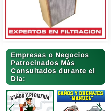
Banquetes
Bares y Cantinas
Empresas o Negocios
Basculas
Patrocinados Más
Consultados durante el
Bebidas
Día:
Belleza
Bordados y Estampados