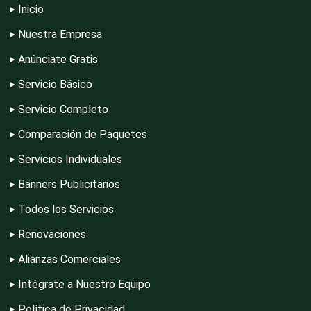
Inicio
Computadoras
Nuestra Empresa
Anúnciate Gratis
Conferencias Empresariales
Servicio Básico
Servicio Completo
Construcciones en General
Comparación de Paquetes
Servicios Individuales
Contadores
Banners Publicitarios
Todos los Servicios
Control de Plagas
Renovaciones
Alianzas Comerciales
Intégrate a Nuestro Equipo
Conversiones Automotrices
Política de Privacidad