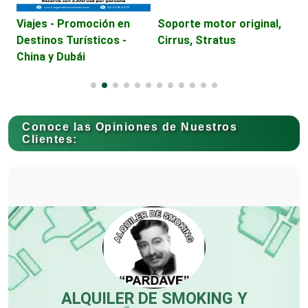
Camiones para Fletes
Viajes - Promoción en
Soporte motor original,
P
Destinos Turísticos -
Cirrus, Stratus
é
China y Dubái
A
Cancelería de Aluminio
R
Capacitación
Conoce las Opiniones de Nuestros
Clientes:
Carnicerías
Carpinterías
Centros Comerciales
ALQUILER DE SMOKING Y