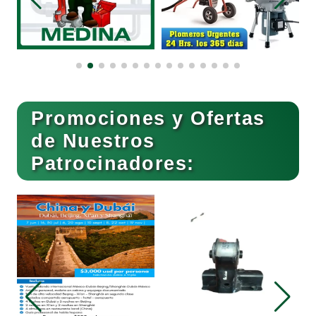
Boutiques
Buceo
Promociones y Ofertas
de Nuestros
Patrocinadores:
Cafeterías
Cajas de Ahorro
Cámaras de Comercio