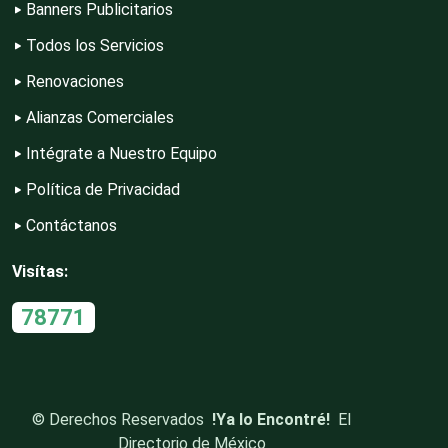
Banners Publicitarios
Todos los Servicios
Construcciones en General
Renovaciones
Alianzas Comerciales
Contadores
Intégrate a Nuestro Equipo
Política de Privacidad
Control de Plagas
Contáctanos
Visítas:
Conversiones Automotrices
78771
Copiadoras
©
Derechos Reservados
!Ya lo Encontré!
El
Cortinas, Persianas y Alfombras
Directorio de México