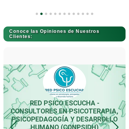
Capacitación
Conoce las Opiniones de Nuestros
Carnicerías
Clientes:
Carpinterías
Centros Comerciales
Centros de Espectáculos
RED PSICO ESCUCHA -
CONSULTORES EN PSICOTERAPIA,
PSICOPEDAGOGÍA Y DESARROLLO
Centros de Nutrición
HUMANO (CONPSIDH)