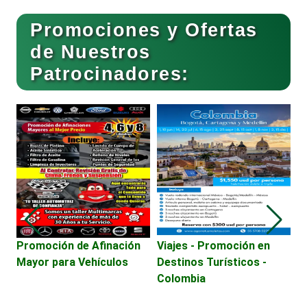
Buceo
Promociones y Ofertas
de Nuestros
Patrocinadores:
Cafeterías
Cajas de Ahorro
Cámaras de Comercio
Camiones para Fletes
Promoción de Afinación
Viajes - Promoción en
M
Mayor para Vehículos
Destinos Turísticos -
F
Colombia
Cancelería de Aluminio