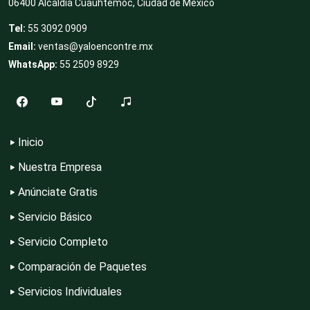
06400 Alcaldía Cuauhtémoc, Ciudad de México
Tel:
55 3092 0909
Clubes Deportivos
Email:
ventas@yaloencontre.mx
WhatsApp:
55 2509 8929
Cocinas Integrales
Combustibles y Lubricantes
Inicio
Nuestra Empresa
Anúnciate Gratis
Compresores de aire
Servicio Básico
Servicio Completo
Computadoras
Comparación de Paquetes
Servicios Individuales
Conferencias Empresariales