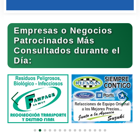
Bares y Cantinas
Empresas o Negocios
Basculas
Patrocinados Más
Consultados durante el
Bebidas
Día:
Belleza
Bordados y Estampados
Boutiques