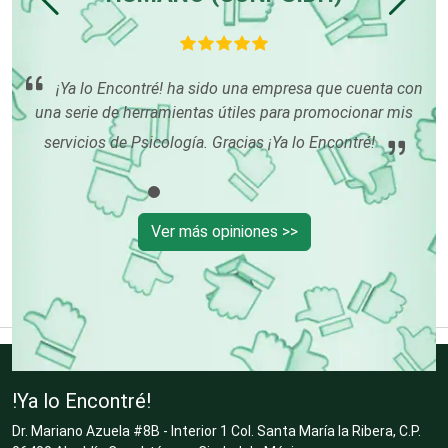
!,
co
Centros Turísticos
rma
uy
¡Ya lo Encontré! ha sido una empresa que cuenta con
l
una serie de herramientas útiles para promocionar mis
Cerrajerías
servicios de Psicología. Gracias ¡Ya lo Encontré!
Cibercafés
Ver más opiniones >>
Clínicas de Belleza
Clínicas de Rehabilitación
!Ya lo Encontré!
Clínicas y Hospitales
Dr. Mariano Azuela #8B - Interior 1 Col. Santa María la Ribera, C.P.