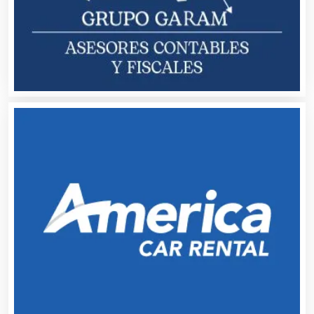
Automóviles Nuevos y Usados
Autopartes Eléctricas
Avaluos
Balnearios
Bancos
Banquetes