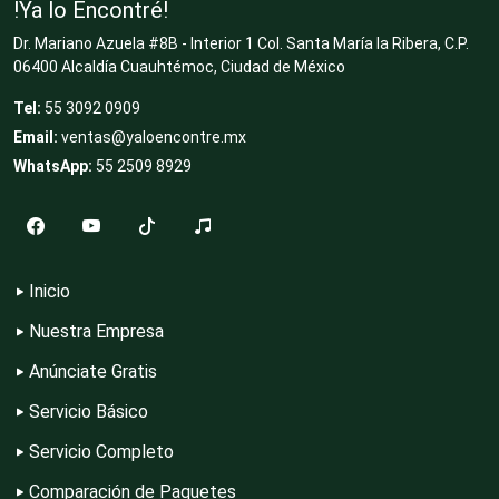
!Ya lo Encontré!
Dr. Mariano Azuela #8B - Interior 1 Col. Santa María la Ribera, C.P.
06400 Alcaldía Cuauhtémoc, Ciudad de México
Clubes Deportivos
Tel:
55 3092 0909
Email:
ventas@yaloencontre.mx
Cocinas Integrales
WhatsApp:
55 2509 8929
Combustibles y Lubricantes
Inicio
Compresores de aire
Nuestra Empresa
Anúnciate Gratis
Servicio Básico
Computadoras
Servicio Completo
Comparación de Paquetes
Conferencias Empresariales