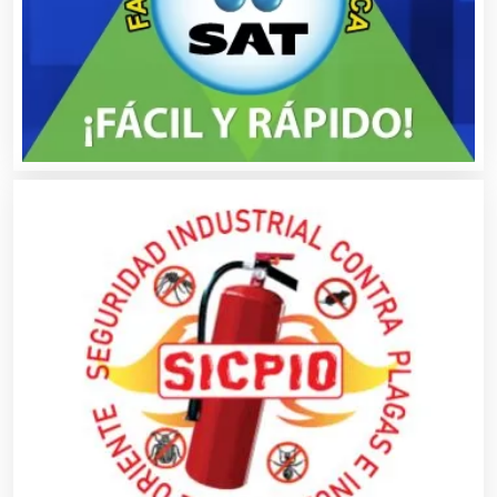
Automóviles Nuevos y Usados
Autopartes Eléctricas
Avaluos
Balnearios
Bancos
Banquetes