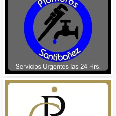
Alquiler de Trajes de Etiqueta
Alta Costura
Aluminio
Ambulancias
Análisis Clínicos
Análisis de Aguas