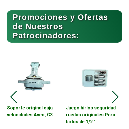
Buceo
Promociones y Ofertas
de Nuestros
Patrocinadores:
Cafeterías
Cajas de Ahorro
Cámaras de Comercio
Camiones para Fletes
2
Soporte original caja
Juego birlos seguridad
C
velocidades Aveo, G3
ruedas originales Para
DE
birlos de 1/2 "
Cancelería de Aluminio