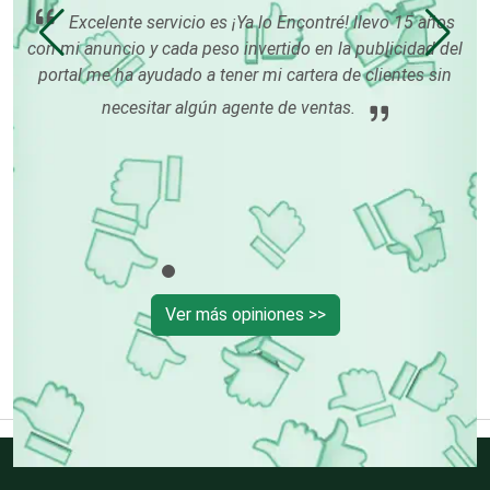
uy
Excelente servicio es ¡Ya lo Encontré! llevo 15 años
odo
con mi anuncio y cada peso invertido en la publicidad del
Centros Turísticos
tes
portal me ha ayudado a tener mi cartera de clientes sin
os.
necesitar algún agente de ventas.
c
Cerrajerías
p
cl
Cibercafés
Clínicas de Belleza
Ver más opiniones >>
Clínicas de Rehabilitación
Clínicas y Hospitales