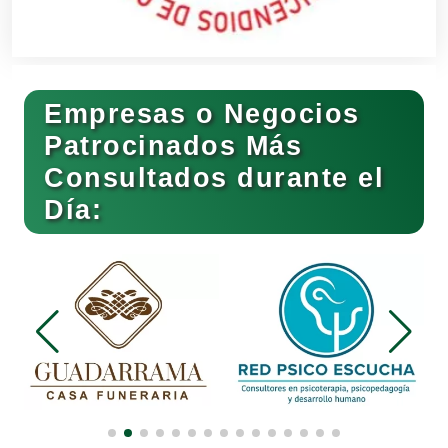
Bares y Cantinas
Empresas o Negocios
Basculas
Patrocinados Más
Consultados durante el
Bebidas
Día:
Belleza
Bordados y Estampados
Boutiques