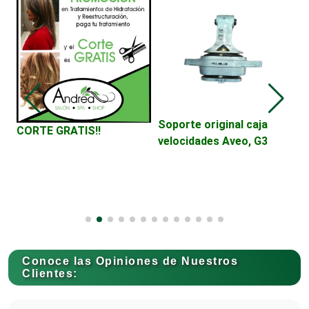
Cajas de Ahorro
Cámaras de Comercio
Camiones para Fletes
Soporte original caja
B
CORTE GRATIS!!
velocidades Aveo, G3
C
H
Cancelería de Aluminio
Capacitación
Conoce las Opiniones de Nuestros
Carnicerías
Clientes: