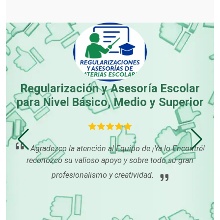
Carpinterías
Centros Comerciales
Centros de Espectáculos
Regularización y Asesoría Escolar
para Nivel Básico, Medio y Superior
Centros de Nutrición
 es
Agradezco la atención al Equipo de ¡Ya lo Encontré!
Centros Turísticos
reconozco su valioso apoyo y sobre todo su gran
profesionalismo y creatividad.
c
Cerrajerías
p
cl