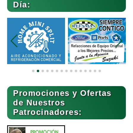
Día:
Belleza
Bordados y Estampados
Boutiques
Buceo
Promociones y Ofertas
de Nuestros
Patrocinadores:
Cafeterías