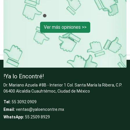
Cibercafés
Clínicas de Belleza
Ver más opiniones >>
Clínicas de Rehabilitación
Clínicas y Hospitales
!Ya lo Encontré!
Dr. Mariano Azuela #8B - Interior 1 Col. Santa María la Ribera, C.P.
06400 Alcaldía Cuauhtémoc, Ciudad de México
Clubes Deportivos
Tel:
55 3092 0909
Email:
ventas@yaloencontre.mx
Cocinas Integrales
WhatsApp:
55 2509 8929