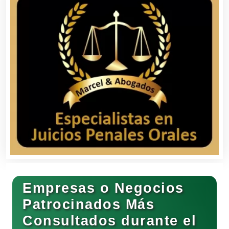
Balnearios
Bancos
Banquetes
Bares y Cantinas
Empresas o Negocios
Basculas
Patrocinados Más
Consultados durante el
Bebidas