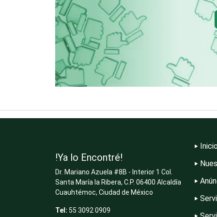
Clínicas de
Rehabilitación
Cocinas Integrales
Computadoras
Contadores
Inici
!Ya lo Encontré!
Nues
Dr. Mariano Azuela #8B - Interior 1 Col.
Copiadoras
Anún
Santa María la Ribera, C.P. 06400 Alcaldía
Cuauhtémoc, Ciudad de México
Serv
Tel:
55 3092 0909
Serv