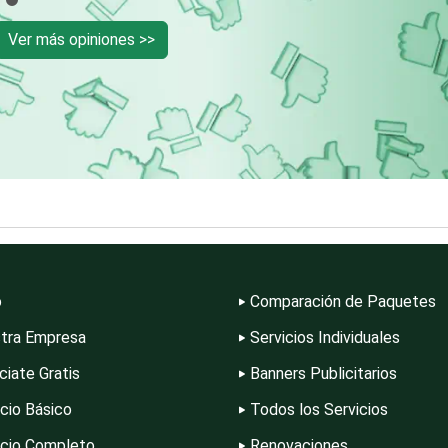
Ver más opiniones >>
Clínicas y Hospitales
Clubes Deportivos
Combustibles y
Compresores de a
Lubricantes
Conferencias
Construcciones e
Empresariales
General
Conversiones
Control de Plagas
o
Comparación de Paquetes
Automotrices
tra Empresa
Servicios Individuales
Cortinas, Persianas y
Cremerías y
ciate Gratis
Banners Publicitarios
Alfombras
Salchichonerías
icio Básico
Todos los Servicios
Decoración de
icio Completo
Renovaciones