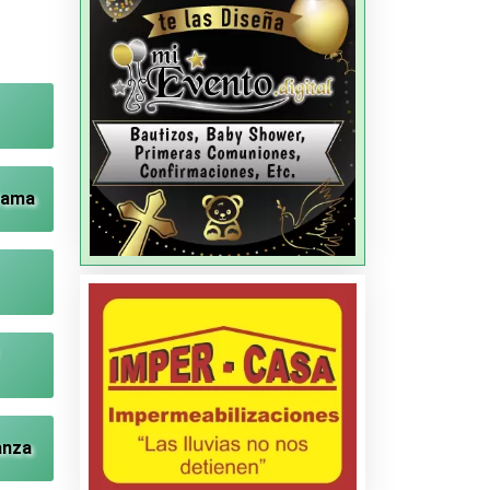
Dama
anza