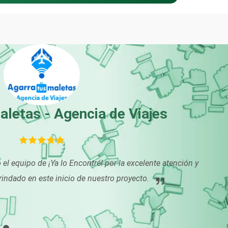
Boutiques
Buceo
Cajas de Ahorro
Cámaras de Come
Cancelería de Aluminio
Capacitación
aletas - Agencia de Viajes
Carpinterías
Centros Comercia
 el equipo de ¡Ya lo Encontré! por la excelente atención y
rindado en este inicio de nuestro proyecto.
Centros de Nutrición
Centros Turístico
Cibercafés
Clínicas de Belleza