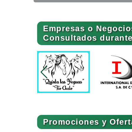
Ambulancias
Empresas o Negocio
Animadores de Eventos
Consultados durante 
Artes Gráficas
Artículos de Piel
Artículos para el Hogar
Promociones y Ofert
Artículos Publicitarios