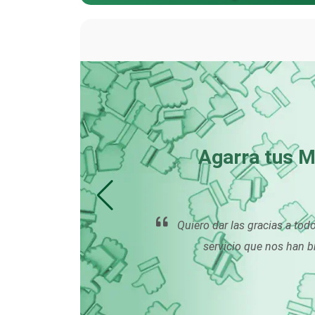
Bordados y Estampados
Cafeterías
Camiones para Fletes
Agarra tus M
Carnicerías
de la
Quiero dar las gracias a todo
hos a
servicio que nos han b
Centros de
Espectáculos
Cerrajerías