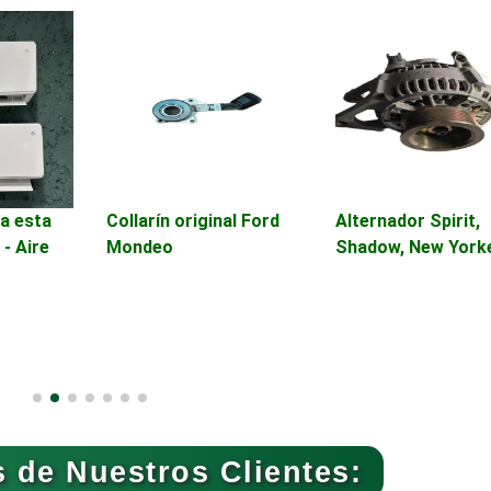
Asilos
Asociaciones Civil
Audio, Sonido e
Audios para Event
Iluminación
Automóviles Nuev
a esta
Collarín original Ford
Alternador Spirit,
Automatización
Usados
 - Aire
Mondeo
Shadow, New York
Avaluos
Balnearios
Banquetes
Bares y Cantinas
 de Nuestros Clientes:
Bebidas
Belleza