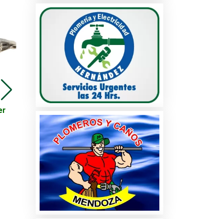
Viajes - Promoción en
es
Destinos Turísticos -
Riviera Maya
os
os y
VÁLVULA IAC CHEVY,
er
CORSA G3, MERIVA,
TORNADO Y AVEO