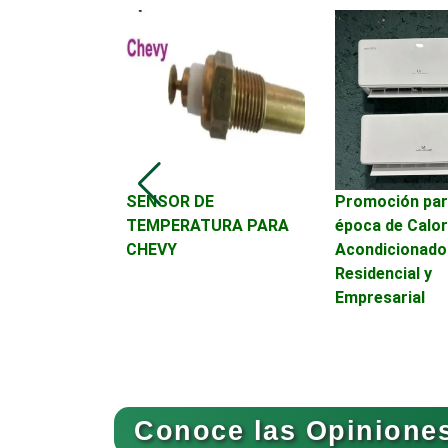
Asesoría Fiscal
Asociaciones
Empresariales
RAS DESDE
SENSOR DE
Promoción par
Autobuses
 HUEVOS DE
TEMPERATURA PARA
época de Calor
Y NACEDORA
CHEVY
Acondicionado
Residencial y
Autopartes Eléctricas
DES DESDE
Empresarial
 HUEVOS DE
Bancos
Conoce las Opiniones
Basculas