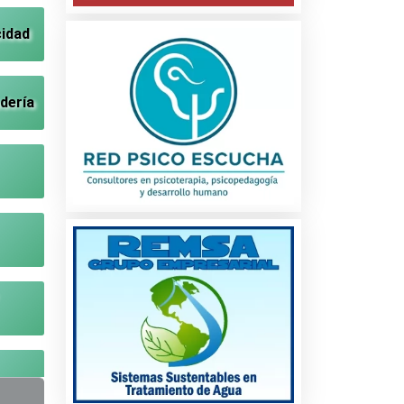
cidad
dería