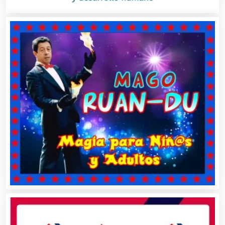
Cristalerías
Cromadoras
Decoración de Interiores
Dentistas
Deportes
Depósitos Dentales