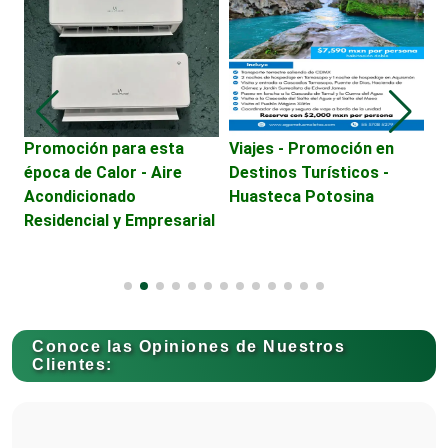
Energía Solar
Enfermedades de la Piel
Promoción para esta
Viajes - Promoción en
C
época de Calor - Aire
Destinos Turísticos -
M
Enfermeras
Acondicionado
Huasteca Potosina
Residencial y Empresarial
Envases y Empaques
Equipos contra Incendios
Conoce las Opiniones de Nuestros
Clientes:
Equipos de Oficina