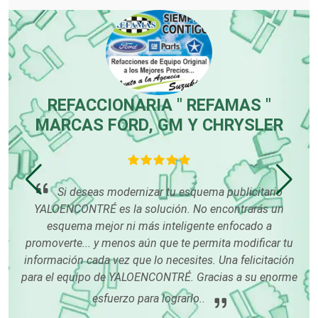
Equipos Médicos
Escuelas de Artes
ES
REFACCIONARIA " REFAMAS "
MARCAS FORD, GM Y CHRYSLER
Escuelas de Conducción
a a
Si deseas modernizar tu esquema publicitario
Escuelas de Gastronomía
YALOENCONTRÉ es la solución. No encontrarás un
pu
esquema mejor ni más inteligente enfocado a
so
promoverte... y menos aún que te permita modificar tu
o
Escuelas de Idiomas
información cada vez que lo necesites. Una felicitación
para el equipo de YALOENCONTRÉ. Gracias a su enorme
esfuerzo para lograrlo..
Escuelas de Manejo