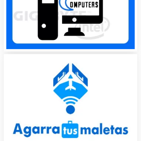
Cajas de Ahorro
Cámaras de Comercio
Camiones para Fletes
Cancelería de Aluminio
Capacitación
Carnicerías