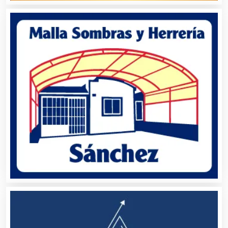
Avaluos
Balnearios
Bancos
Banquetes
Bares y Cantinas
Basculas