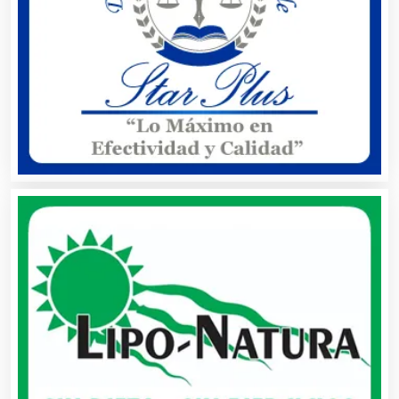
Aseguradoras
Asesores Técnicos
Asesoría Fiscal
Asilos
Asociaciones Civiles
Asociaciones Empresariales