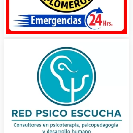
Contadores
Control de Plagas
Conversiones Automotrices
Copiadoras
Cortinas, Persianas y Alfombras
Cremerías y Salchichonerías