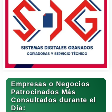
Dermatólogos
Desarrollo de Software
Desperdicios Industriales
Dulcerías
Edecanes
Empresas o Negocios
Patrocinados Más
Consultados durante el
Editores
Día: