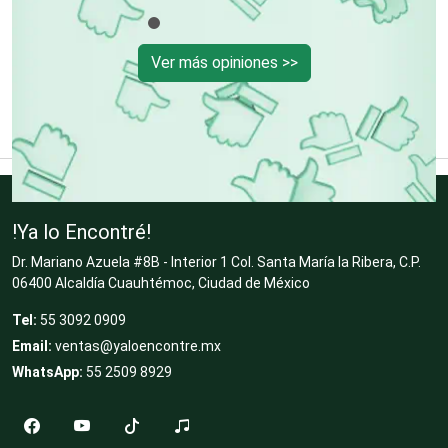
Escuelas de Masaje y Quiropráctica
Ver más opiniones >>
Escuelas y Academias
Estanterías
!Ya lo Encontré!
Dr. Mariano Azuela #8B - Interior 1 Col. Santa María la Ribera, C.P.
Estéticas
06400 Alcaldía Cuauhtémoc, Ciudad de México
Tel:
55 3092 0909
Email:
ventas@yaloencontre.mx
Estudios de Grabación
WhatsApp:
55 2509 8929
Estudios Fotográficos