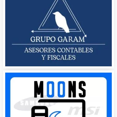
Bebidas
Belleza
Bordados y Estampados
Boutiques
Buceo
Cafeterías