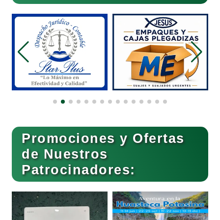
Electricidad y Plomería
Electrodomésticos
Electrónica
Elevadores y Ascensores
Promociones y Ofertas
de Nuestros
Empaques y Embalajes
Patrocinadores:
Empresas de Limpieza