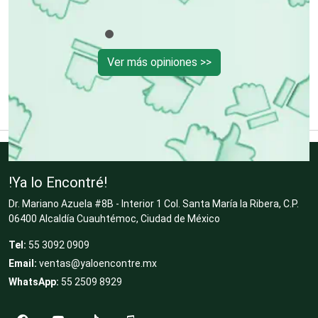
Clínicas de Rehabilitación
Ver más opiniones >>
Clínicas y Hospitales
Clubes Deportivos
Cocinas Integrales
!Ya lo Encontré!
Dr. Mariano Azuela #8B - Interior 1 Col. Santa María la Ribera, C.P.
06400 Alcaldía Cuauhtémoc, Ciudad de México
Combustibles y Lubricantes
Tel:
55 3092 0909
Email:
ventas@yaloencontre.mx
WhatsApp:
55 2509 8929
Compresores de aire