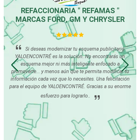
Centros de Espectáculos
REFACCIONARIA " REFAMAS "
E"
MARCAS FORD, GM Y CHRYSLER
Centros de Nutrición
los
Si deseas modernizar tu esquema publicitario
Centros Turísticos
re
ado
YALOENCONTRÉ es la solución. No encontrarás un
ré!
esquema mejor ni más inteligente enfocado a
promoverte... y menos aún que te permita modificar tu
Cerrajerías
información cada vez que lo necesites. Una felicitación
para el equipo de YALOENCONTRÉ. Gracias a su enorme
esfuerzo para lograrlo..
Cibercafés
Clínicas de Belleza