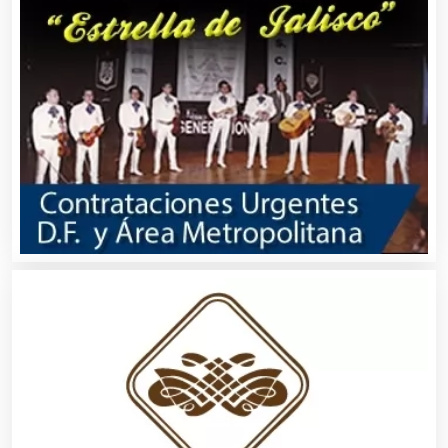
Automatización
Automóviles Nuevos y Usados
Autopartes Eléctricas
Avaluos
Balnearios
Bancos