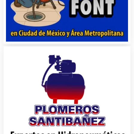
Aire Acondicionado
Alarmas
Albercas
Alimentos
Almacenaje
Alquiler de Autos