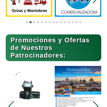
Boutiques
Buceo
Promociones y Ofertas
de Nuestros
Patrocinadores:
Cafeterías
Cajas de Ahorro
T
P
Cámaras de Comercio