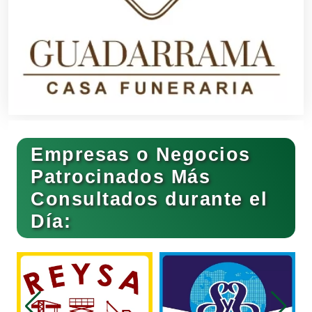
Banquetes
Bares y Cantinas
Empresas o Negocios
Basculas
Patrocinados Más
Consultados durante el
Bebidas
Día:
Belleza
Bordados y Estampados