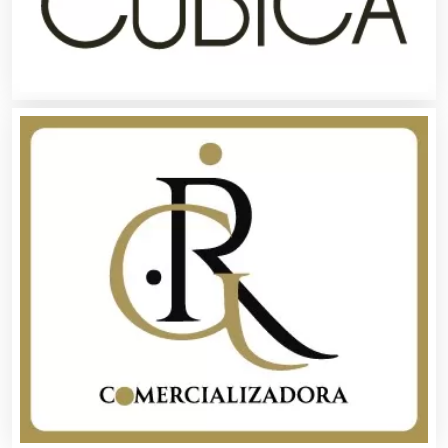
Autopartes Eléctricas
Avaluos
Balnearios
Bancos
Banquetes
Bares y Cantinas