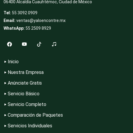
06400 Alcaldía Cuauhtémoc, Ciudad de México
Clubes Deportivos
Tel:
55 3092 0909
Email:
ventas@yaloencontre.mx
Cocinas Integrales
WhatsApp:
55 2509 8929
Combustibles y Lubricantes
Inicio
Compresores de aire
Nuestra Empresa
Anúnciate Gratis
Servicio Básico
Computadoras
Servicio Completo
Comparación de Paquetes
Conferencias Empresariales
Servicios Individuales