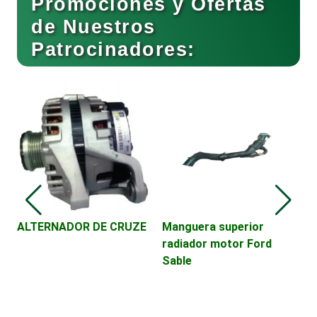
Promociones y Ofertas
de Nuestros
Patrocinadores:
Cafeterías
Cajas de Ahorro
Cámaras de Comercio
Camiones para Fletes
ALTERNADOR DE CRUZE
Manguera superior
V
radiador motor Ford
D
Sable
E
Cancelería de Aluminio
Capacitación