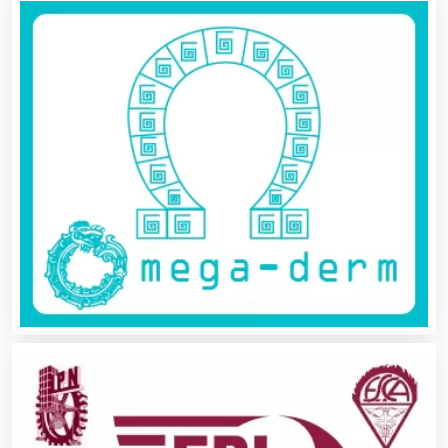
Albercas
Alimentos
Almacenaje
Alquiler de Autos
Alquiler de Equipos para Fiestas
Alquiler de Sillas y Mesas