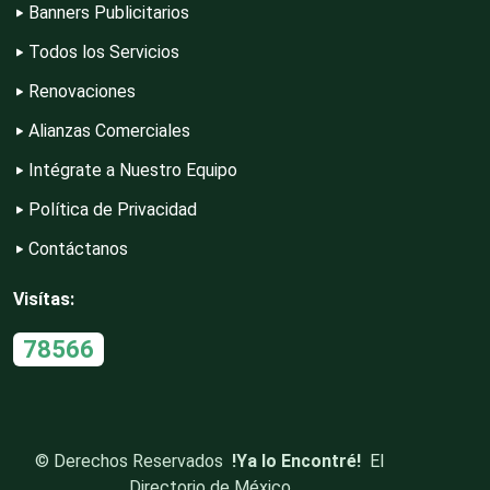
Banners Publicitarios
Construcciones en General
Todos los Servicios
Renovaciones
Contadores
Alianzas Comerciales
Intégrate a Nuestro Equipo
Control de Plagas
Política de Privacidad
Contáctanos
Conversiones Automotrices
Visítas:
78566
Copiadoras
Cortinas, Persianas y Alfombras
©
Derechos Reservados
!Ya lo Encontré!
El
Directorio de México