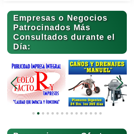
Empresas o Negocios
Basculas
Patrocinados Más
Consultados durante el
Bebidas
Día:
Belleza
Bordados y Estampados
Boutiques
Buceo