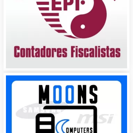
Alquiler de Trajes de Etiqueta
Alta Costura
Aluminio
Ambulancias
Análisis Clínicos
Análisis de Aguas