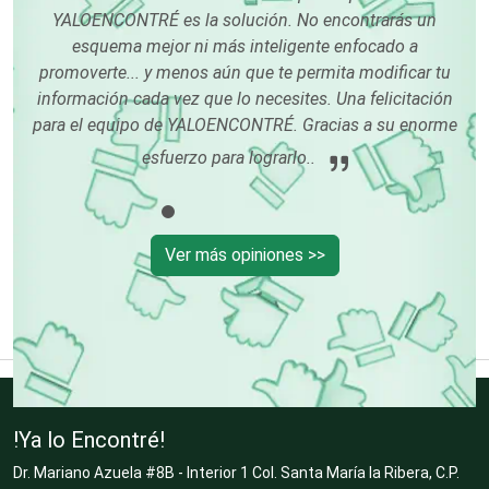
Centros Turísticos
es
YALOENCONTRÉ es la solución. No encontrarás un
 con
esquema mejor ni más inteligente enfocado a
 su
promoverte... y menos aún que te permita modificar tu
Cerrajerías
información cada vez que lo necesites. Una felicitación
para el equipo de YALOENCONTRÉ. Gracias a su enorme
esfuerzo para lograrlo..
Cibercafés
Clínicas de Belleza
Ver más opiniones >>
Clínicas de Rehabilitación
Clínicas y Hospitales
!Ya lo Encontré!
Dr. Mariano Azuela #8B - Interior 1 Col. Santa María la Ribera, C.P.