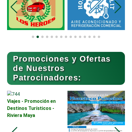
Bordados y Estampados
Boutiques
Buceo
Promociones y Ofertas
de Nuestros
Patrocinadores:
Cafeterías
Cajas de Ahorro
Viajes - Promoción en
Destinos Turísticos -
Riviera Maya
Cámaras de Comercio