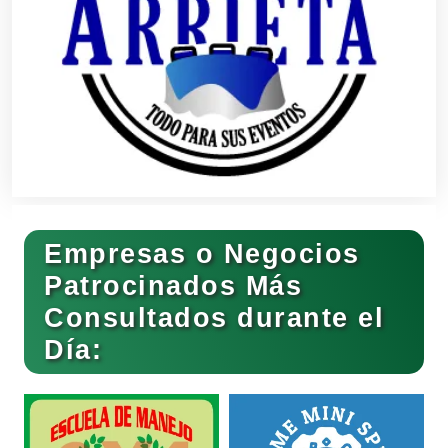
Bancos
Banquetes
Bares y Cantinas
Empresas o Negocios
Basculas
Patrocinados Más
Consultados durante el
Bebidas
Día:
Belleza