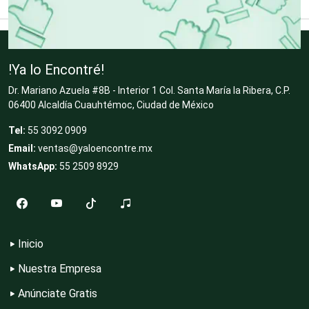
Clínicas de Rehabilitación
!Ya lo Encontré!
Clínicas y Hospitales
Dr. Mariano Azuela #8B - Interior 1 Col. Santa María la Ribera, C.P.
06400 Alcaldía Cuauhtémoc, Ciudad de México
Tel:
55 3092 0909
Clubes Deportivos
Email:
ventas@yaloencontre.mx
WhatsApp:
55 2509 8929
Cocinas Integrales
Inicio
Combustibles y Lubricantes
Nuestra Empresa
Anúnciate Gratis
Compresores de aire