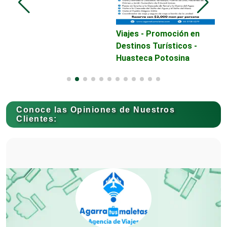
Camiones para Fletes
Viajes - Promoción en
L
Destinos Turísticos -
Huasteca Potosina
Cancelería de Aluminio
Capacitación
Conoce las Opiniones de Nuestros
Clientes:
Carnicerías
Carpinterías
Centros Comerciales