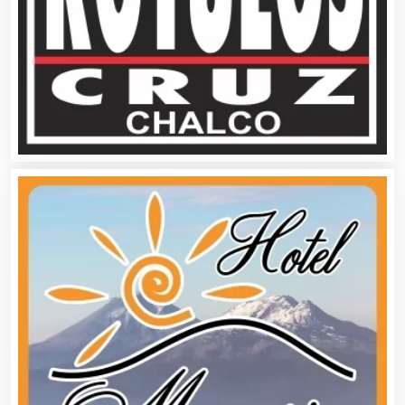
Aire Acondicionado
Alarmas
Albercas
Alimentos
Almacenaje
Alquiler de Autos