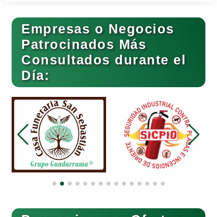
Empresas o Negocios
Basculas
Patrocinados Más
Consultados durante el
Bebidas
Día:
Belleza
Bordados y Estampados
Boutiques
Buceo