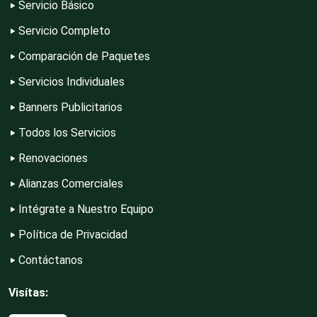
Servicio Básico
Construcciones en General
Servicio Completo
Comparación de Paquetes
Contadores
Servicios Individuales
Banners Publicitarios
Control de Plagas
Todos los Servicios
Renovaciones
Conversiones Automotrices
Alianzas Comerciales
Intégrate a Nuestro Equipo
Copiadoras
Política de Privacidad
Contáctanos
Cortinas, Persianas y Alfombras
Visítas: