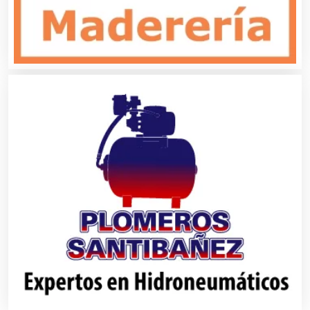
Autopartes Eléctricas
Avaluos
Balnearios
Bancos
Banquetes
Bares y Cantinas