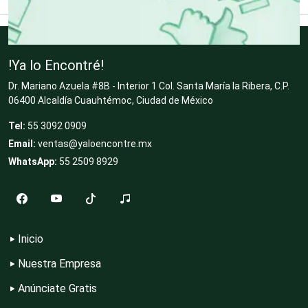
Clubes Deportivos
Cocinas Integrales
!Ya lo Encontré!
Dr. Mariano Azuela #8B - Interior 1 Col. Santa María la Ribera, C.P.
06400 Alcaldía Cuauhtémoc, Ciudad de México
Combustibles y Lubricantes
Tel:
55 3092 0909
Email:
ventas@yaloencontre.mx
WhatsApp:
55 2509 8929
Compresores de aire
Computadoras
Inicio
Nuestra Empresa
Conferencias Empresariales
Anúnciate Gratis