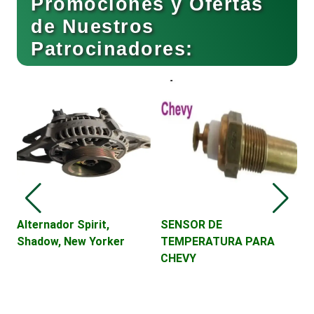
Promociones y Ofertas
de Nuestros
Patrocinadores:
Cafeterías
Cajas de Ahorro
V
D
R
Cámaras de Comercio
Camiones para Fletes
Alternador Spirit,
SENSOR DE
Shadow, New Yorker
TEMPERATURA PARA
CHEVY
Cancelería de Aluminio
Capacitación