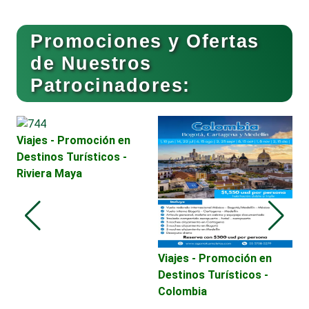
Buceo
Promociones y Ofertas
de Nuestros
Patrocinadores:
Cafeterías
Cajas de Ahorro
Viajes - Promoción en
Destinos Turísticos -
Riviera Maya
Cámaras de Comercio
Camiones para Fletes
Viajes - Promoción en
V
Destinos Turísticos -
D
Colombia
H
Cancelería de Aluminio