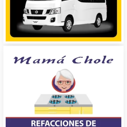
Automóviles Nuevos y Usados
Autopartes Eléctricas
Avaluos
Balnearios
Bancos
Banquetes