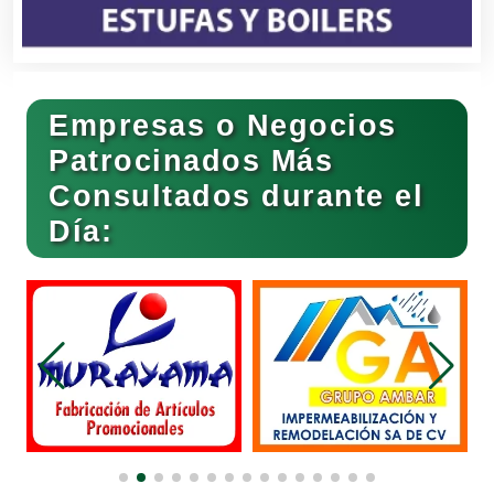
Bares y Cantinas
Empresas o Negocios
Basculas
Patrocinados Más
Consultados durante el
Bebidas
Día:
Belleza
Bordados y Estampados
Boutiques