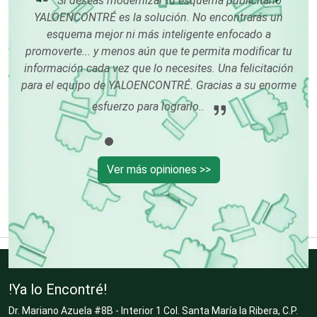
por
gus
YALOENCONTRÉ es la solución. No encontrarás un
qu
esquema mejor ni más inteligente enfocado a
Centros Turísticos
m
promoverte... y menos aún que te permita modificar tu
información cada vez que lo necesites. Una felicitación
para el equipo de YALOENCONTRÉ. Gracias a su enorme
Cerrajerías
esfuerzo para lograrlo..
Cibercafés
Ver más opiniones >>
Clínicas de Belleza
Clínicas de Rehabilitación
!Ya lo Encontré!
Clínicas y Hospitales
Dr. Mariano Azuela #8B - Interior 1 Col. Santa María la Ribera, C.P.