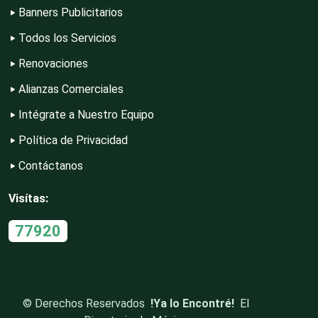
Banners Publicitarios
Todos los Servicios
Construcciones en General
Renovaciones
Alianzas Comerciales
Contadores
Intégrate a Nuestro Equipo
Política de Privacidad
Control de Plagas
Contáctanos
Visítas:
Conversiones Automotrices
77920
Copiadoras
©
Derechos Reservados
!Ya lo Encontré!
El