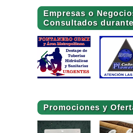
Empresas o Negocio
Animadores de Eventos
Consultados durante 
Artes Gráficas
Artículos de Piel
Artículos para el Hogar
Promociones y Ofert
Artículos Publicitarios
romoción en