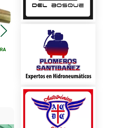
es
PARA MAMÁ
os
os y
Promoción de
ARA
Afinación Mayor para
Vehículos