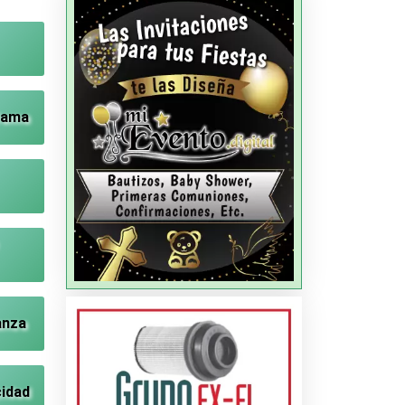
Dama
anza
cidad