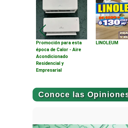
Asesoría Fiscal
urísticos -
ya
Asociaciones
Empresariales
Promoción para esta
LINOLEUM
Autobuses
época de Calor - Aire
Acondicionado
Residencial y
Autopartes Eléctricas
Empresarial
Bancos
Conoce las Opiniones
Basculas