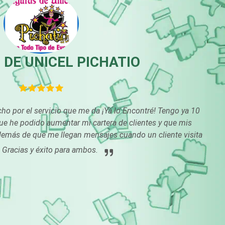
Boutiques
Buceo
Cajas de Ahorro
Cámaras de Come
 DE UNICEL PICHATIO
Cancelería de Aluminio
Capacitación
ho por el servicio que me da ¡Ya lo Encontré! Tengo ya 10
Carpinterías
Centros Comercia
que he podido aumentar mi cartera de clientes y que mis
demás de que me llegan mensajes cuando un cliente visita
. Gracias y éxito para ambos.
Centros de Nutrición
Centros Turístico
Cibercafés
Clínicas de Belleza