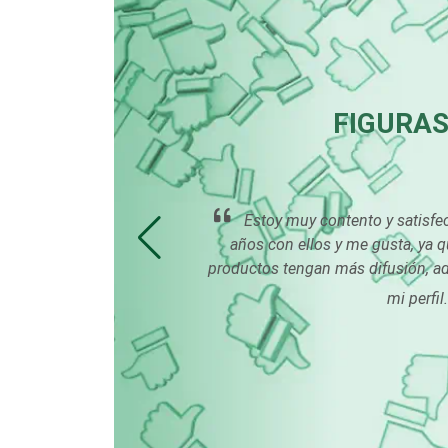
Bordados y Estampados
Cafeterías
FIGURAS
Camiones para Fletes
s muy
Estoy muy contento y satisfec
Carnicerías
años con ellos y me gusta, ya 
.
productos tengan más difusión, a
mi perfil
Centros de
Espectáculos
Cerrajerías