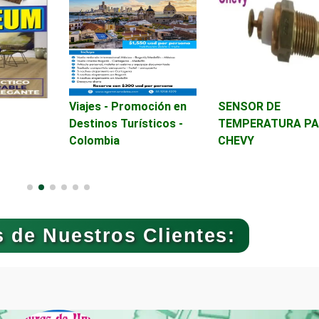
Asilos
Asociaciones Civil
Audio, Sonido e
Audios para Event
Iluminación
Automóviles Nuev
Viajes - Promoción en
SENSOR DE
Automatización
Usados
Destinos Turísticos -
TEMPERATURA P
Colombia
CHEVY
Avaluos
Balnearios
Banquetes
Bares y Cantinas
 de Nuestros Clientes:
Bebidas
Belleza