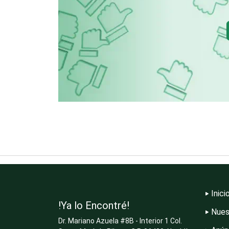
Clínicas de
Rehabilitación
Cocinas Integrales
Computadoras
Contadores
Copiadoras
Inici
Cristalerías
!Ya lo Encontré!
Nues
Dr. Mariano Azuela #8B - Interior 1 Col.