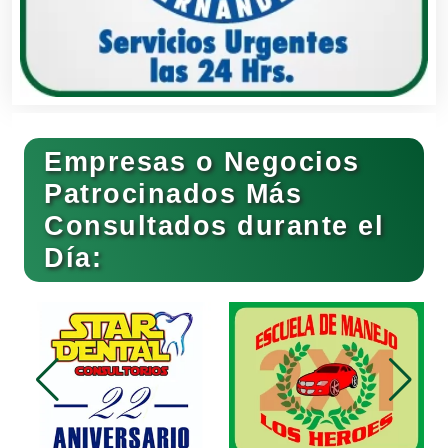
Banquetes
Bares y Cantinas
Empresas o Negocios
Basculas
Patrocinados Más
Consultados durante el
Bebidas
Día:
Belleza
Bordados y Estampados