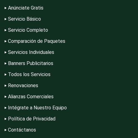
Anúnciate Gratis
Conferencias Empresariales
Servicio Básico
Servicio Completo
Construcciones en General
Comparación de Paquetes
Servicios Individuales
Contadores
Banners Publicitarios
Todos los Servicios
Control de Plagas
Renovaciones
Alianzas Comerciales
Intégrate a Nuestro Equipo
Conversiones Automotrices
Política de Privacidad
Contáctanos
Copiadoras