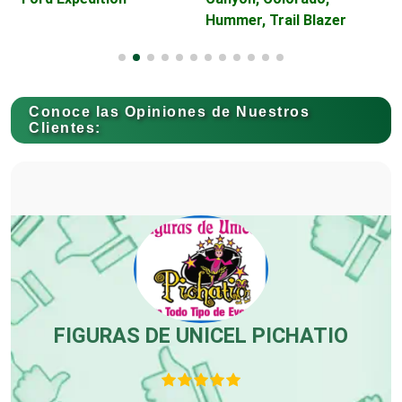
Hummer, Trail Blazer
Cancelería de Aluminio
al
Capacitación
Conoce las Opiniones de Nuestros
Clientes:
Carnicerías
Carpinterías
Centros Comerciales
r
FIGURAS DE UNICEL PICHATIO
or
Centros de Espectáculos