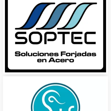
Asociaciones Civiles
Asociaciones Empresariales
Audio, Sonido e Iluminación
Audios para Eventos
Autobuses
Automatización