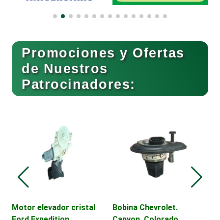
Boutiques
Buceo
Promociones y Ofertas
de Nuestros
Patrocinadores:
Cafeterías
Cajas de Ahorro
Cámaras de Comercio
Camiones para Fletes
Motor elevador cristal
Bobina Chevrolet.
C
Ford Expedition
Canyon, Colorado,