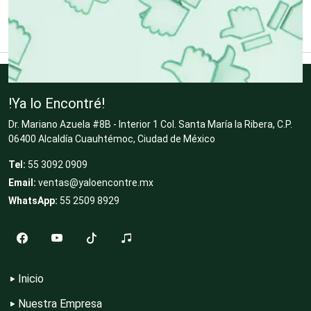
Clínicas y Hospitales
Clubes Deportivos
!Ya lo Encontré!
Dr. Mariano Azuela #8B - Interior 1 Col. Santa María la Ribera, C.P.
Cocinas Integrales
06400 Alcaldía Cuauhtémoc, Ciudad de México
Tel:
55 3092 0909
Email:
ventas@yaloencontre.mx
Combustibles y Lubricantes
WhatsApp:
55 2509 8929
Compresores de aire
Inicio
Computadoras
Nuestra Empresa