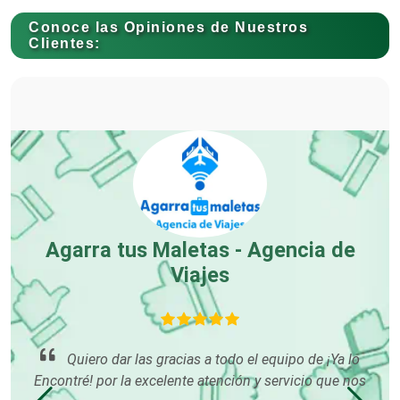
Conoce las Opiniones de Nuestros
Carnicerías
Clientes:
Carpinterías
Centros Comerciales
Centros de Espectáculos
Agarra tus Maletas - Agencia de
Viajes
p
Centros de Nutrición
que
me
Quiero dar las gracias a todo el equipo de ¡Ya lo
Centros Turísticos
es y
Encontré! por la excelente atención y servicio que nos
que