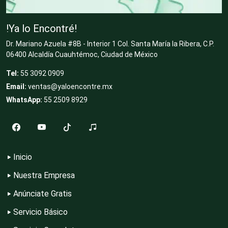
Cocinas Integrales
!Ya lo Encontré!
Dr. Mariano Azuela #8B - Interior 1 Col. Santa María la Ribera, C.P.
06400 Alcaldía Cuauhtémoc, Ciudad de México
Combustibles y Lubricantes
Tel:
55 3092 0909
Email:
ventas@yaloencontre.mx
WhatsApp:
55 2509 8929
Compresores de aire
Computadoras
Inicio
Nuestra Empresa
Conferencias Empresariales
Anúnciate Gratis
Servicio Básico
Construcciones en General