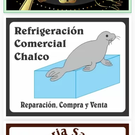
Agricultores
Agricultura y Ganadería
Agua Purificada
Aire Acondicionado
Alarmas
Albercas