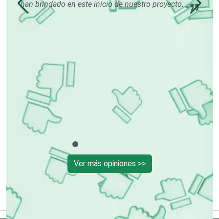
han brindado en este inicio de nuestro proyecto.
l.
Cerrajerías
Cibercafés
Clínicas de Belleza
Clínicas de Rehabilitación
Ver más opiniones >>
Clínicas y Hospitales
Clubes Deportivos