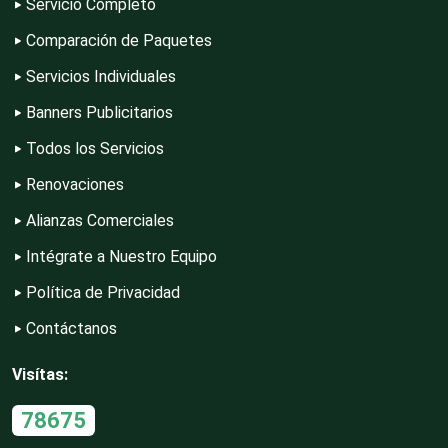
Servicio Completo
Comparación de Paquetes
Contadores
Servicios Individuales
Banners Publicitarios
Control de Plagas
Todos los Servicios
Renovaciones
Conversiones Automotrices
Alianzas Comerciales
Intégrate a Nuestro Equipo
Copiadoras
Política de Privacidad
Contáctanos
Cortinas, Persianas y Alfombras
Visítas:
78675
Cremerías y Salchichonerías