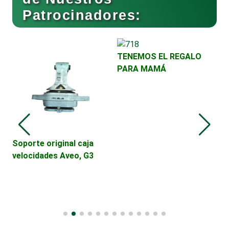
Patrocinadores:
Cafeterías
Cajas de Ahorro
TENEMOS EL REGALO
PARA MAMÁ
Cámaras de Comercio
Camiones para Fletes
Soporte original caja
V
velocidades Aveo, G3
D
C
Cancelería de Aluminio
Capacitación