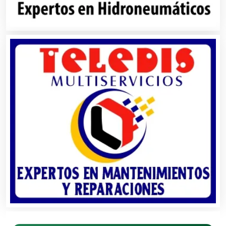
Autopartes Eléctricas
Avaluos
Balnearios
Bancos
Banquetes
Bares y Cantinas