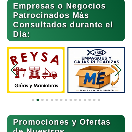
Empresas o Negocios
Basculas
Patrocinados Más
Consultados durante el
Bebidas
Día:
Belleza
Bordados y Estampados
Boutiques
Buceo
Promociones y Ofertas
de Nuestros