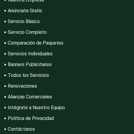
Conferencias Empresariales
Anúnciate Gratis
Servicio Básico
Construcciones en General
Servicio Completo
Comparación de Paquetes
Contadores
Servicios Individuales
Banners Publicitarios
Control de Plagas
Todos los Servicios
Renovaciones
Conversiones Automotrices
Alianzas Comerciales
Intégrate a Nuestro Equipo
Copiadoras
Política de Privacidad
Contáctanos