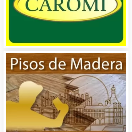
Automóviles Nuevos y Usados
Autopartes Eléctricas
Avaluos
Balnearios
Bancos
Banquetes