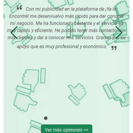
Con mi publicidad en la plataforma de ¡Ya lo
Encontré! me desenvuelvo más rápido para dar conocer
ré!
Centros Turísticos
mi negocio. Me ha funcionado bastante y el servicio es
pu
muy rápido y eficiente. He podido tener más contacto con
so
mis clientes y dar a conocer mis servicios. Gracias por su
o
Cerrajerías
apoyo que es muy profesional y económico.
Cibercafés
Clínicas de Belleza
Clínicas de Rehabilitación
Ver más opiniones >>