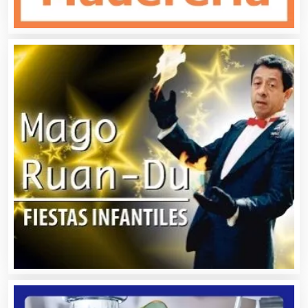
Albercas
Alimentos
Almacenaje
Alquiler de Autos
Alquiler de Equipos para Fiestas
Alquiler de Sillas y Mesas