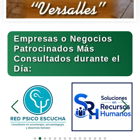
Bares y Cantinas
Empresas o Negocios
Basculas
Patrocinados Más
Consultados durante el
Bebidas
Día:
Belleza
Bordados y Estampados
Boutiques