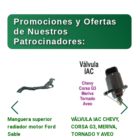
Buceo
Promociones y Ofertas
de Nuestros
Patrocinadores:
Cafeterías
Cajas de Ahorro
V
D
R
Cámaras de Comercio
Camiones para Fletes
2
Manguera superior
VÁLVULA IAC CHEVY,
radiador motor Ford
CORSA G3, MERIVA,
DE
Sable
TORNADO Y AVEO
Cancelería de Aluminio