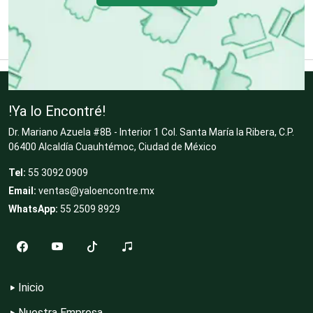
Clínicas y Hospitales
Clubes Deportivos
Cocinas Integrales
!Ya lo Encontré!
Dr. Mariano Azuela #8B - Interior 1 Col. Santa María la Ribera, C.P.
06400 Alcaldía Cuauhtémoc, Ciudad de México
Combustibles y Lubricantes
Tel:
55 3092 0909
Email:
ventas@yaloencontre.mx
WhatsApp:
55 2509 8929
Compresores de aire
Computadoras
Inicio
Nuestra Empresa