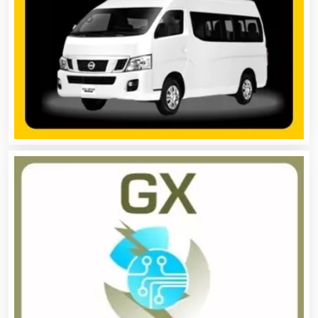
Análisis de Aguas
Animadores de Eventos
Aparatos y Equipos Eléctricos
Arquitectos
Artes Gráficas
Artesanías