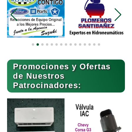
Bordados y Estampados
Boutiques
Buceo
Promociones y Ofertas
de Nuestros
Patrocinadores:
Cafeterías
Cajas de Ahorro
Cámaras de Comercio