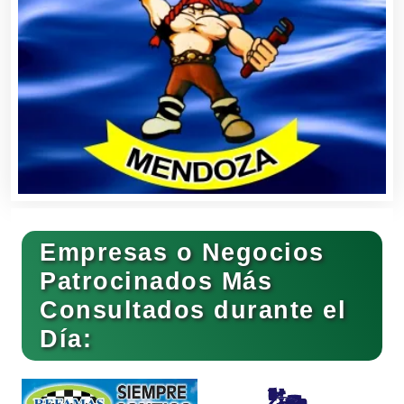
Bancos
Banquetes
Bares y Cantinas
Empresas o Negocios
Basculas
Patrocinados Más
Consultados durante el
Bebidas
Día:
Belleza