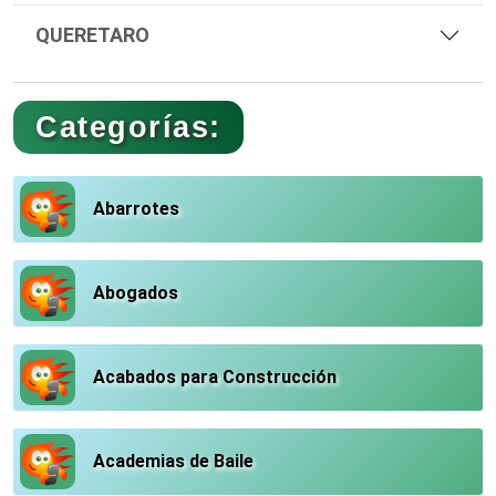
QUERETARO
Categorías:
Abarrotes
Abogados
Acabados para Construcción
Academias de Baile