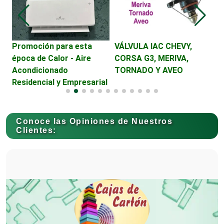
Camiones para Fletes
Promoción para esta
VÁLVULA IAC CHEVY,
S
época de Calor - Aire
CORSA G3, MERIVA,
T
Acondicionado
TORNADO Y AVEO
C
Cancelería de Aluminio
Residencial y Empresarial
Capacitación
Conoce las Opiniones de Nuestros
Clientes:
Carnicerías
Carpinterías
Centros Comerciales