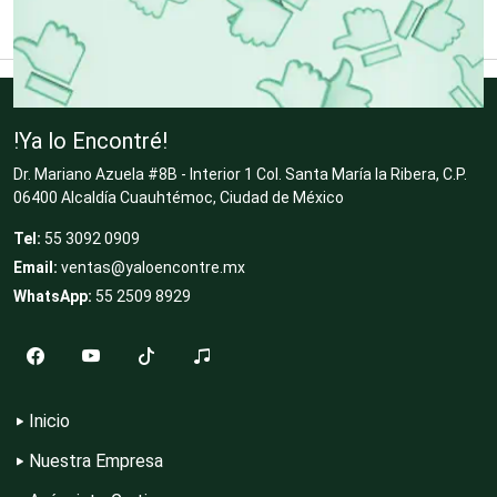
Clínicas de Belleza
Clínicas de Rehabilitación
!Ya lo Encontré!
Clínicas y Hospitales
Dr. Mariano Azuela #8B - Interior 1 Col. Santa María la Ribera, C.P.
06400 Alcaldía Cuauhtémoc, Ciudad de México
Tel:
55 3092 0909
Clubes Deportivos
Email:
ventas@yaloencontre.mx
WhatsApp:
55 2509 8929
Cocinas Integrales
Inicio
Combustibles y Lubricantes
Nuestra Empresa