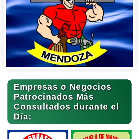
Bancos
Banquetes
Bares y Cantinas
Empresas o Negocios
Basculas
Patrocinados Más
Consultados durante el
Bebidas
Día:
Belleza