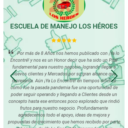
Centros de Espectáculos
ESCUELA DE MANEJO LOS HÉROES
Centros de Nutrición
Por más de 8 Años nos hemos publicado con ¡Ya lo
Encontré! y nos es un Honor decir que ha sido un Pilar
Centros Turísticos
fundamental para nuestro negocio, logrando llegar a
mu
nuevos clientes y Mercados por su gran alcance que
representa. Aún ¡Ya Lo Encontré! en tiempos difíciles
tu
Cerrajerías
como fue la pasada pandemia fue una oportunidad de
ón
poder seguir operando y llegando a Clientes desde un
rme
concepto hasta ese entonces poco explorado que rindió
Cibercafés
frutos para nuestro negocio. Profundamente
agradecemos todo el apoyo, ideas de mejora y
propuestas de crecimiento que hemos recibido por parte