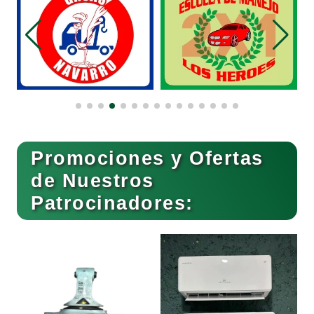
Bordados y Estampados
Boutiques
Buceo
Promociones y Ofertas
de Nuestros
Patrocinadores:
Cafeterías
Cajas de Ahorro
Cámaras de Comercio