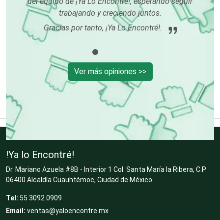
del equipo de ¡Ya Lo Encontré!, esperando seguir
Clínicas de Belleza
trabajando y creciendo juntos.
Gracias por tanto, ¡Ya Lo Encontré!.
Clínicas de Rehabilitación
Ver más opiniones >>
Clínicas y Hospitales
Clubes Deportivos
Cocinas Integrales
!Ya lo Encontré!
Dr. Mariano Azuela #8B - Interior 1 Col. Santa María la Ribera, C.P.
06400 Alcaldía Cuauhtémoc, Ciudad de México
Combustibles y Lubricantes
Tel:
55 3092 0909
Email:
ventas@yaloencontre.mx