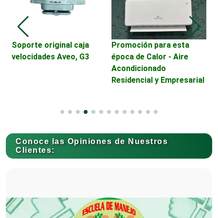
Camiones para Fletes
Soporte original caja
Promoción para esta
P
velocidades Aveo, G3
época de Calor - Aire
M
Acondicionado
Cancelería de Aluminio
Residencial y Empresarial
Capacitación
Conoce las Opiniones de Nuestros
Carnicerías
Clientes:
Carpinterías
Centros Comerciales