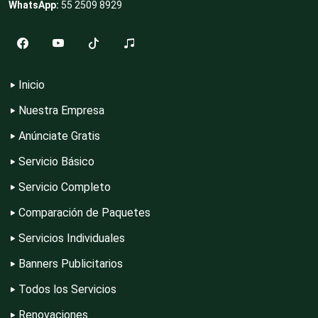
WhatsApp:
55 2509 8929
Compresores de aire
Computadoras
Inicio
Nuestra Empresa
Conferencias Empresariales
Anúnciate Gratis
Servicio Básico
Construcciones en General
Servicio Completo
Comparación de Paquetes
Contadores
Servicios Individuales
Banners Publicitarios
Control de Plagas
Todos los Servicios
Renovaciones