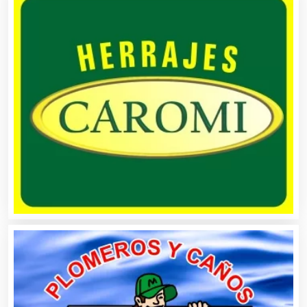
Autobuses
Automatización
Automóviles Nuevos y Usados
Autopartes Eléctricas
Avaluos
Balnearios