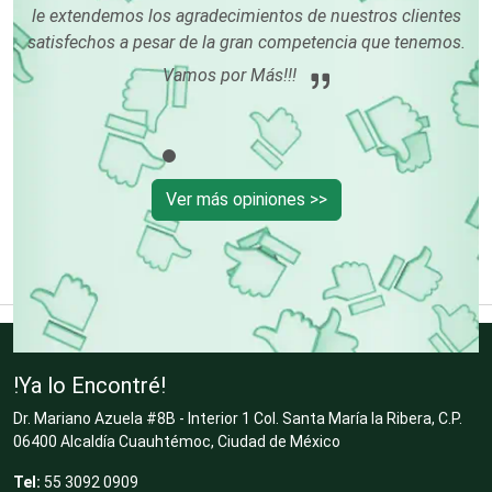
Centros Turísticos
le extendemos los agradecimientos de nuestros clientes
tr
satisfechos a pesar de la gran competencia que tenemos.
d
Vamos por Más!!!
Cerrajerías
Cibercafés
Ver más opiniones >>
Clínicas de Belleza
Clínicas de Rehabilitación
!Ya lo Encontré!
Dr. Mariano Azuela #8B - Interior 1 Col. Santa María la Ribera, C.P.
Clínicas y Hospitales
06400 Alcaldía Cuauhtémoc, Ciudad de México
Tel:
55 3092 0909