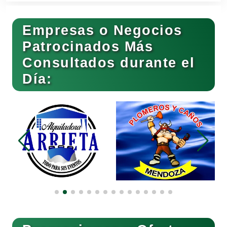
Empresas o Negocios
Basculas
Patrocinados Más
Consultados durante el
Bebidas
Día:
Belleza
Bordados y Estampados
Boutiques
Buceo