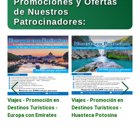
Promociones y Ofertas
de Nuestros
Patrocinadores:
Cafeterías
Cajas de Ahorro
Cámaras de Comercio
Camiones para Fletes
Viajes - Promoción en
Viajes - Promoción en
V
Destinos Turísticos -
Destinos Turísticos -
D
Europa con Emirates
Huasteca Potosina
C
Cancelería de Aluminio
Capacitación