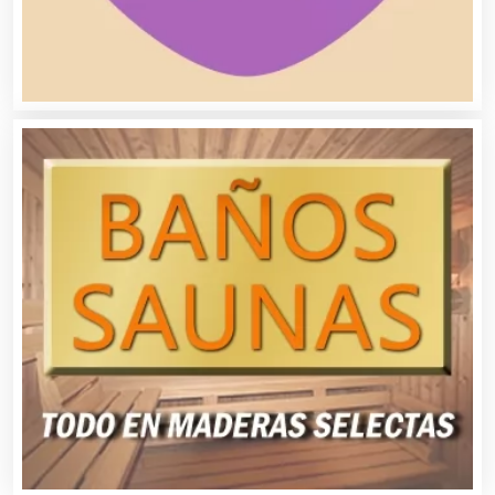
Autopartes Eléctricas
Avaluos
Balnearios
Bancos
Banquetes
Bares y Cantinas