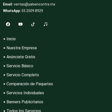
Clubes Deportivos
Email:
ventas@yaloencontre.mx
WhatsApp:
55 2509 8929
Cocinas Integrales
Inicio
Combustibles y Lubricantes
Nuestra Empresa
Anúnciate Gratis
Compresores de aire
Servicio Básico
Servicio Completo
Computadoras
Comparación de Paquetes
Servicios Individuales
Conferencias Empresariales
Banners Publicitarios
Todos los Servicios