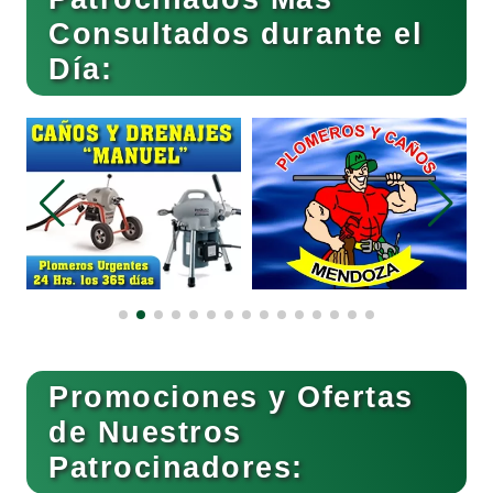
Consultados durante el
Bebidas
Día:
Belleza
Bordados y Estampados
Boutiques
Buceo
Promociones y Ofertas
de Nuestros
Patrocinadores:
Cafeterías