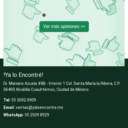
Cibercafés
Ver más opiniones >>
Clínicas de Belleza
Clínicas de Rehabilitación
!Ya lo Encontré!
Clínicas y Hospitales
Dr. Mariano Azuela #8B - Interior 1 Col. Santa María la Ribera, C.P.
06400 Alcaldía Cuauhtémoc, Ciudad de México
Tel:
55 3092 0909
Clubes Deportivos
Email:
ventas@yaloencontre.mx
WhatsApp:
55 2509 8929
Cocinas Integrales