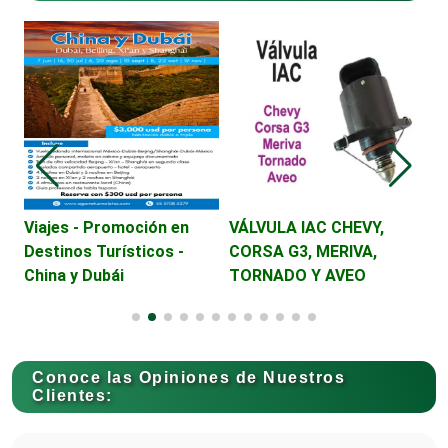
Cajas de Ahorro
Cámaras de Comercio
Camiones para Fletes
Viajes - Promoción en
VÁLVULA IAC CHEVY,
L
Destinos Turísticos -
CORSA G3, MERIVA,
China y Dubái
TORNADO Y AVEO
Cancelería de Aluminio
Capacitación
Conoce las Opiniones de Nuestros
Clientes:
Carnicerías