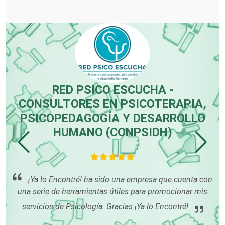
Carpinterías
Centros Comerciales
RED PSICO ESCUCHA -
CONSULTORES EN PSICOTERAPIA,
Centros de Espectáculos
PSICOPEDAGOGÍA Y DESARROLLO
HUMANO (CONPSIDH)
Centros de Nutrición
an
E
¡Ya lo Encontré! ha sido una empresa que cuenta con
Centros Turísticos
una serie de herramientas útiles para promocionar mis
servicios de Psicología. Gracias ¡Ya lo Encontré!
Cerrajerías