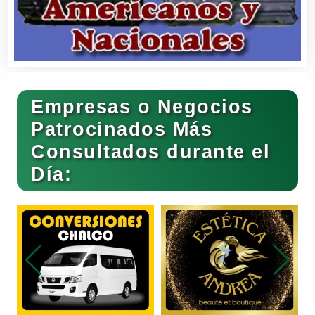
Centros Turísticos
Cerrajerías
Empresas o Negocios
Patrocinados Más
Consultados durante el
Cibercafés
Día:
Clínicas de Belleza
Clínicas de Rehabilitación
Clínicas y Hospitales