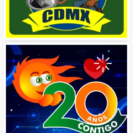
Automóviles Nuevos y Usados
Autopartes Eléctricas
Avaluos
Balnearios
Bancos
Banquetes