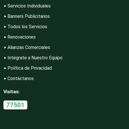
Servicios Individuales
Edecanes
Banners Publicitarios
Todos los Servicios
Editores
Renovaciones
Alianzas Comerciales
Electricidad y Plomería
Intégrate a Nuestro Equipo
Política de Privacidad
Electrodomésticos
Contáctanos
Visítas:
Electrónica
77501
Elevadores y Ascensores