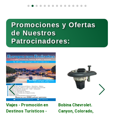
Clubes Deportivos
Promociones y Ofertas
de Nuestros
Cocinas Integrales
Patrocinadores:
Combustibles y Lubricantes
T
P
Compresores de aire
Computadoras
Soporte motor original,
Viajes - Promoción en
Cirrus, Stratus
Destinos Turísticos -