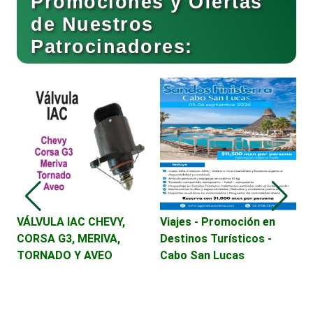
Promociones y Ofertas
de Nuestros
Cocinas Integrales
Patrocinadores:
Combustibles y Lubricantes
Compresores de aire
Computadoras
VÁLVULA IAC CHEVY,
Viajes - Promoción en
J
CORSA G3, MERIVA,
Destinos Turísticos -
r
Conferencias Empresariales
TORNADO Y AVEO
Cabo San Lucas
bi
Construcciones en General