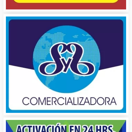
Autopartes Eléctricas
Avaluos
Balnearios
Bancos
Banquetes
Bares y Cantinas