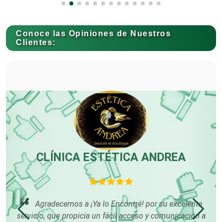
Contadores
Conoce las Opiniones de Nuestros
Clientes:
Control de Plagas
Conversiones Automotrices
Copiadoras
CLÍNICA ESTÉTICA ANDREA
Cortinas, Persianas y Alfombras
nta
Agradecemos a ¡Ya lo Encontré! por su excelente
o
servicio, que propicia un fácil acceso y comunicación a
Cremerías y Salchichonerías