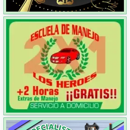
Agricultores
Agricultura y Ganadería
Agua Purificada
Aire Acondicionado
Alarmas
Albercas