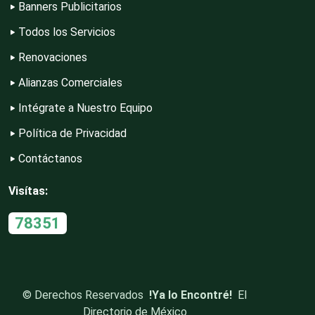
Banners Publicitarios
Editores
Todos los Servicios
Renovaciones
Electricidad y Plomería
Alianzas Comerciales
Intégrate a Nuestro Equipo
Electrodomésticos
Política de Privacidad
Contáctanos
Electrónica
Visítas:
78351
Elevadores y Ascensores
Empaques y Embalajes
©
Derechos Reservados
!Ya lo Encontré!
El
Directorio de México