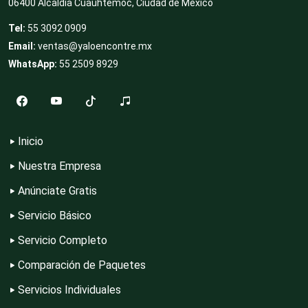
Depósitos Dentales
06400 Alcaldía Cuauhtémoc, Ciudad de México
Tel:
55 3092 0909
Email:
ventas@yaloencontre.mx
Dermatólogos
WhatsApp:
55 2509 8929
Desarrollo de Software
Inicio
Desperdicios Industriales
Nuestra Empresa
Anúnciate Gratis
Dulcerías
Servicio Básico
Servicio Completo
Edecanes
Comparación de Paquetes
Servicios Individuales