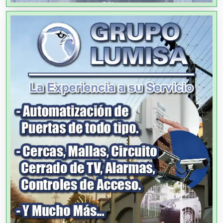
Alta Costura
Aluminio
Ambulancias
Análisis Clínicos
Análisis de Aguas
Animadores de Eventos