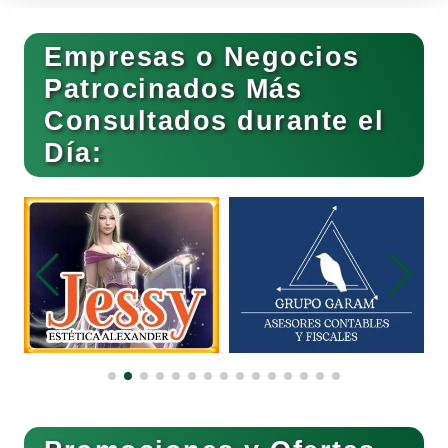
Cerrajerías
Empresas o Negocios
Patrocinados Más
Consultados durante el
Cibercafés
Día:
Clínicas de Belleza
Clínicas de Rehabilitación
Clínicas y Hospitales
Clubes Deportivos