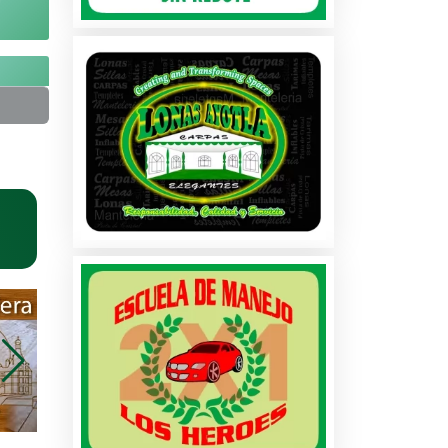
na
dos