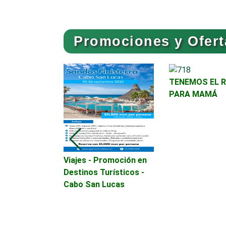
Artículos para el Hogar
Promociones y Ofert
Artículos Publicitarios
TENEMOS EL 
Asesoría Fiscal
PARA MAMÁ
Asociaciones
Empresariales
 para esta
Viajes - Promoción en
Autobuses
lor - Aire
Destinos Turísticos -
nado
Cabo San Lucas
 y
Autopartes Eléctricas
l