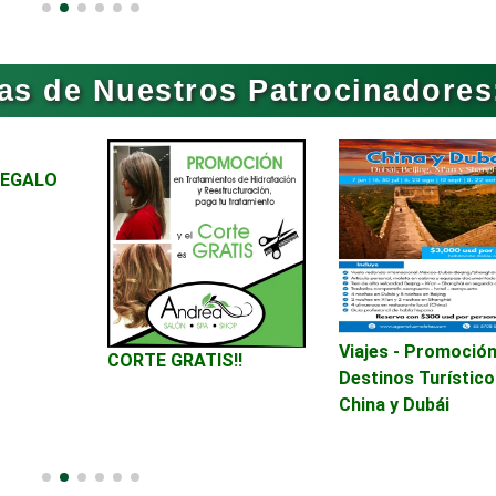
Artículos para Regalos
Artículos Persona
as de Nuestros Patrocinadores
Aseguradoras
Asesores Técnico
REGALO
Asilos
Asociaciones Civil
Audio, Sonido e
Audios para Event
Iluminación
Automóviles Nuev
Viajes - Promoción
Automatización
CORTE GRATIS!!
Usados
Destinos Turístico
China y Dubái
Avaluos
Balnearios