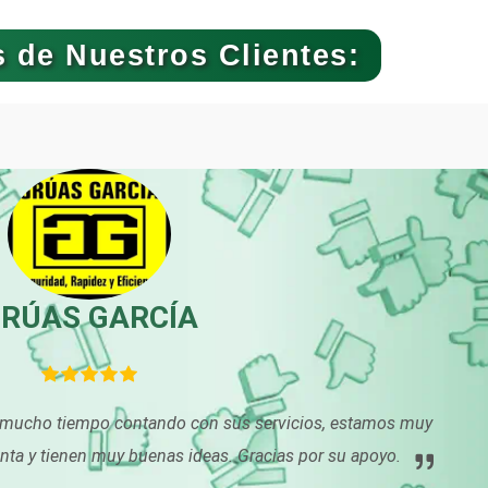
Banquetes
Bares y Cantinas
 de Nuestros Clientes:
Bebidas
Belleza
Boutiques
Buceo
Cajas de Ahorro
Cámaras de Come
RÚAS GARCÍA
Cancelería de Aluminio
Capacitación
s mucho tiempo contando con sus servicios, estamos muy
Carpinterías
Centros Comercia
nta y tienen muy buenas ideas. Gracias por su apoyo.