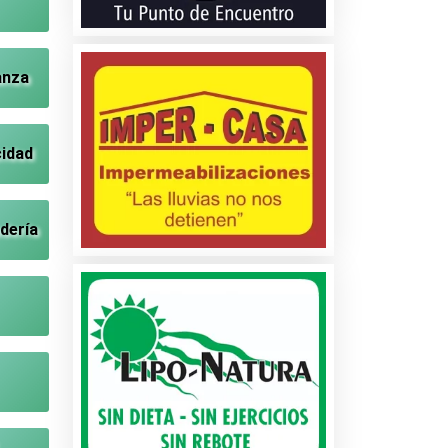
anza
cidad
dería