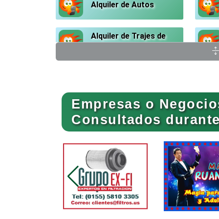
Alquiler de Autos
Alquiler de Trajes de
Etiqueta
Ambulancias
Empresas o Negocio
Animadores de Eventos
Consultados durante 
Artes Gráficas
Artículos de Piel