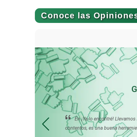
Bancos
Conoce las Opiniones
Basculas
Bordados y Estampados
Cafeterías
G
Camiones para Fletes
o para
En ¡Ya lo encontré! Llevamo
Carnicerías
ente.
contentos, es una buena herramie
por su