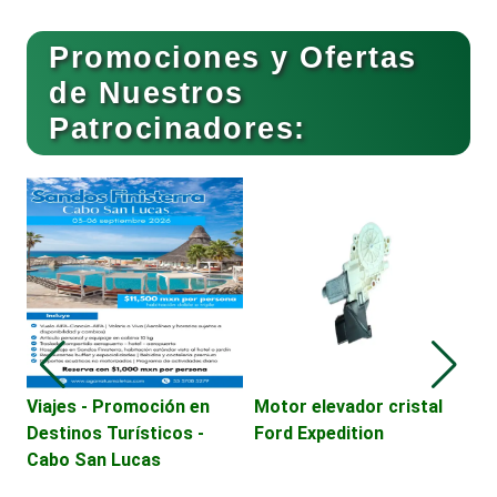
Buceo
Promociones y Ofertas
de Nuestros
Patrocinadores:
Cafeterías
Cajas de Ahorro
Cámaras de Comercio
Camiones para Fletes
Viajes - Promoción en
Motor elevador cristal
P
Destinos Turísticos -
Ford Expedition
é
Cabo San Lucas
A
Cancelería de Aluminio
R