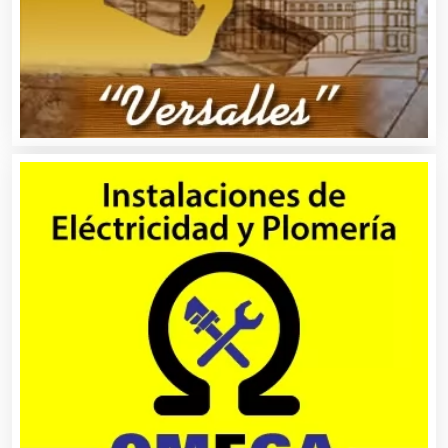
Automóviles Nuevos y Usados
Autopartes Eléctricas
Avaluos
Balnearios
Bancos
Banquetes