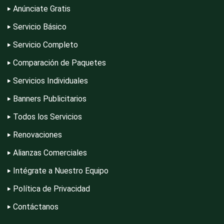
Anúnciate Gratis
Servicio Básico
Construcciones en General
Servicio Completo
Comparación de Paquetes
Contadores
Servicios Individuales
Banners Publicitarios
Control de Plagas
Todos los Servicios
Renovaciones
Conversiones Automotrices
Alianzas Comerciales
Intégrate a Nuestro Equipo
Copiadoras
Política de Privacidad
Contáctanos
Cortinas, Persianas y Alfombras