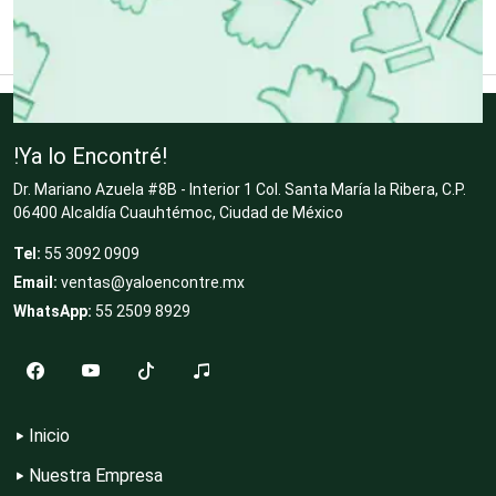
Clubes Deportivos
Cocinas Integrales
!Ya lo Encontré!
Dr. Mariano Azuela #8B - Interior 1 Col. Santa María la Ribera, C.P.
06400 Alcaldía Cuauhtémoc, Ciudad de México
Combustibles y Lubricantes
Tel:
55 3092 0909
Email:
ventas@yaloencontre.mx
WhatsApp:
55 2509 8929
Compresores de aire
Computadoras
Inicio
Nuestra Empresa
Conferencias Empresariales