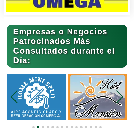
Bares y Cantinas
Empresas o Negocios
Basculas
Patrocinados Más
Consultados durante el
Bebidas
Día:
Belleza
Bordados y Estampados
Boutiques