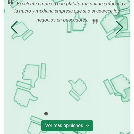
os
Excelente empresa con plataforma online enfocada a
 del
la micro y mediana empresa que si o si aparece los
co
Centros Turísticos
in
negocios en buscadores.
Cerrajerías
Cibercafés
Clínicas de Belleza
Clínicas de Rehabilitación
Ver más opiniones >>
Clínicas y Hospitales