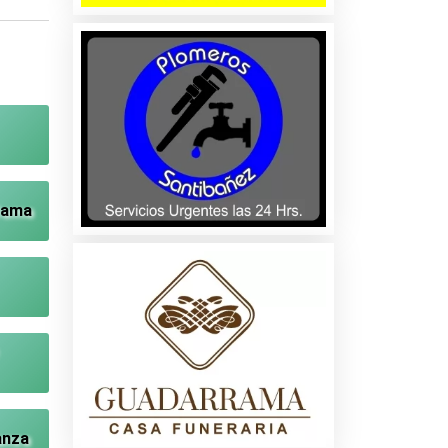
Dama
anza