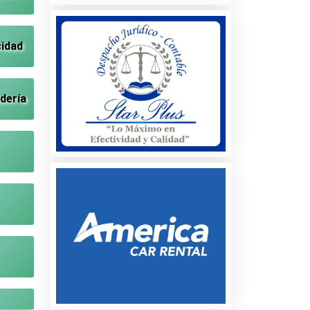
cidad
dería