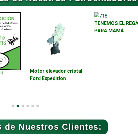
Aseguradoras
Asesores Técnico
TENEMOS EL REG
Asilos
Asociaciones Civil
PARA MAMÁ
Audio, Sonido e
Audios para Event
Iluminación
Automóviles Nuev
Motor elevador cristal
Automatización
!!
Usados
Ford Expedition
Avaluos
Balnearios
Banquetes
Bares y Cantinas
 de Nuestros Clientes: