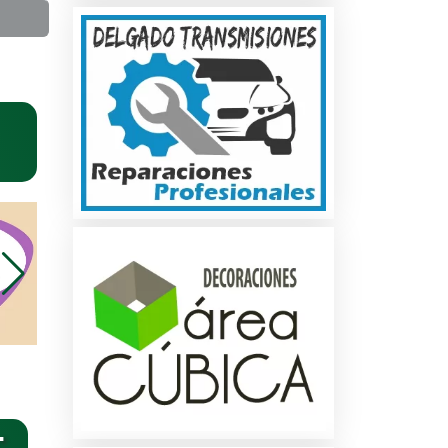
na
dos
les
: