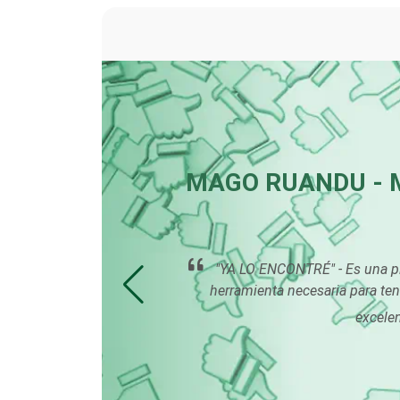
Basculas
Bordados y Estampados
Cafeterías
MAGO RUANDU - 
Camiones para Fletes
ión y
"YA LO ENCONTRÉ" - Es una pl
Carnicerías
herramienta necesaria para ten
excelen
Centros de
Espectáculos