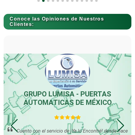
Contadores
Conoce las Opiniones de Nuestros
Clientes:
Control de Plagas
Conversiones Automotrices
Copiadoras
GRUPO LUMISA - PUERTAS
AUTOMATICAS DE MÉXICO
Cortinas, Persianas y Alfombras
En
an
Cuento con el servicio de ¡Ya lo Encontré! desde hace
Cremerías y Salchichonerías