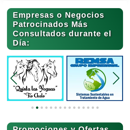
Cerrajerías
Empresas o Negocios
Patrocinados Más
Consultados durante el
Cibercafés
Día:
Clínicas de Belleza
Clínicas de Rehabilitación
Clínicas y Hospitales
Clubes Deportivos
Promociones y Ofertas