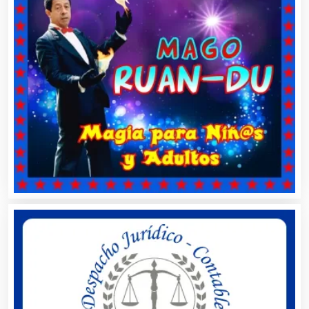
Basculas
Bebidas
Belleza
Bordados y Estampados
Boutiques
Buceo