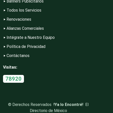
Banners Publicitarios
Editores
Todos los Servicios
Renovaciones
Electricidad y Plomería
Alianzas Comerciales
Intégrate a Nuestro Equipo
Electrodomésticos
Política de Privacidad
Contáctanos
Electrónica
Visítas:
78920
Elevadores y Ascensores
Empaques y Embalajes
©
Derechos Reservados
!Ya lo Encontré!
El
Directorio de México