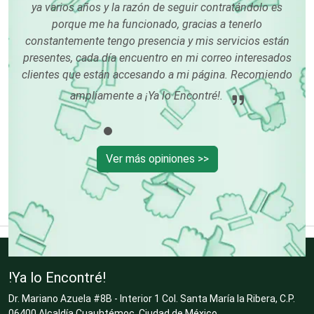
m
ya varios años y la razón de seguir contratándolo es
muy
porque me ha funcionado, gracias a tenerlo
mi
constantemente tengo presencia y mis servicios están
Cristalerías
presentes, cada día encuentro en mi correo interesados
clientes que están accesando a mi página. Recomiendo
ampliamente a ¡Ya lo Encontré!.
Cromadoras
Decoración de Interiores
Ver más opiniones >>
Dentistas
Deportes
!Ya lo Encontré!
Dr. Mariano Azuela #8B - Interior 1 Col. Santa María la Ribera, C.P.
Depósitos Dentales
06400 Alcaldía Cuauhtémoc, Ciudad de México