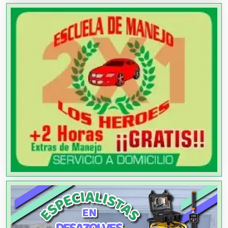
Agricultores
Agricultura y Ganadería
Agua Purificada
Aire Acondicionado
Alarmas
Albercas