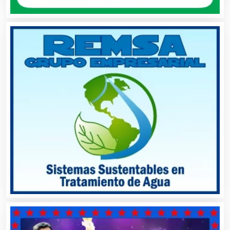
Autopartes Eléctricas
Avaluos
Balnearios
Bancos
Banquetes
Bares y Cantinas