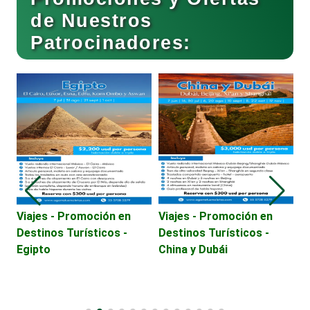
de Nuestros
Cocinas Integrales
Patrocinadores:
Combustibles y Lubricantes
Compresores de aire
Computadoras
Viajes - Promoción en
Viajes - Promoción en
A
Destinos Turísticos -
Destinos Turísticos -
Conferencias Empresariales
Egipto
China y Dubái
Construcciones en General