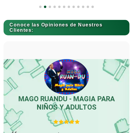
Capacitación
Conoce las Opiniones de Nuestros
Clientes:
Carnicerías
Carpinterías
Centros Comerciales
MAGO RUANDU - MAGIA PARA
NIÑOS Y ADULTOS
Centros de Espectáculos
Centros de Nutrición