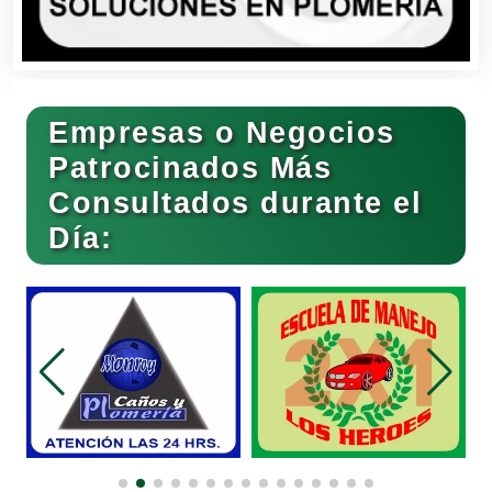
Bares y Cantinas
Empresas o Negocios
Basculas
Patrocinados Más
Consultados durante el
Bebidas
Día:
Belleza
Bordados y Estampados
Boutiques