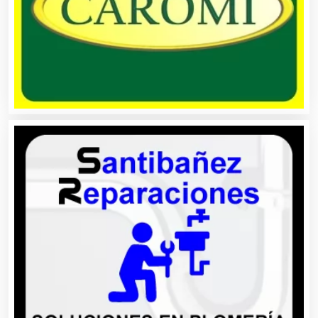
Automóviles Nuevos y Usados
Autopartes Eléctricas
Avaluos
Balnearios
Bancos
Banquetes