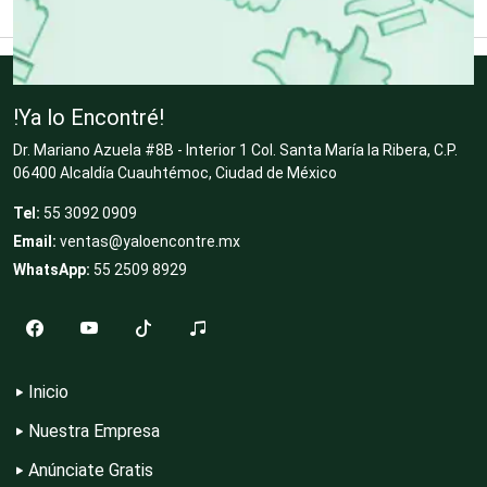
Clubes Deportivos
!Ya lo Encontré!
Dr. Mariano Azuela #8B - Interior 1 Col. Santa María la Ribera, C.P.
Cocinas Integrales
06400 Alcaldía Cuauhtémoc, Ciudad de México
Tel:
55 3092 0909
Email:
ventas@yaloencontre.mx
Combustibles y Lubricantes
WhatsApp:
55 2509 8929
Compresores de aire
Inicio
Computadoras
Nuestra Empresa
Anúnciate Gratis