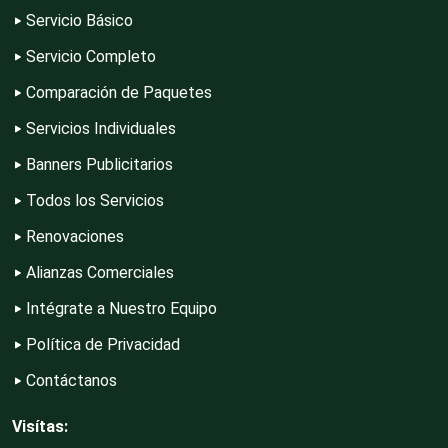
Conferencias Empresariales
Servicio Básico
Servicio Completo
Construcciones en General
Comparación de Paquetes
Servicios Individuales
Contadores
Banners Publicitarios
Todos los Servicios
Control de Plagas
Renovaciones
Alianzas Comerciales
Intégrate a Nuestro Equipo
Conversiones Automotrices
Política de Privacidad
Contáctanos
Copiadoras
Visítas: