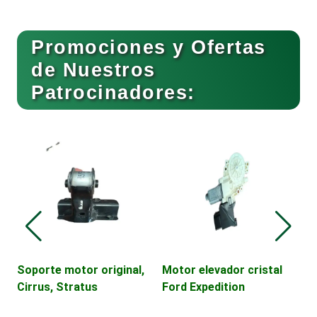
Buceo
Promociones y Ofertas
de Nuestros
Patrocinadores:
Cafeterías
Cajas de Ahorro
Cámaras de Comercio
Camiones para Fletes
Soporte motor original,
Motor elevador cristal
V
Cirrus, Stratus
Ford Expedition
D
E
Cancelería de Aluminio