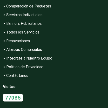
Construcciones en General
Comparación de Paquetes
Servicios Individuales
Contadores
Banners Publicitarios
Todos los Servicios
Control de Plagas
Renovaciones
Alianzas Comerciales
Intégrate a Nuestro Equipo
Conversiones Automotrices
Política de Privacidad
Contáctanos
Copiadoras
Visítas:
Cortinas, Persianas y Alfombras
77085