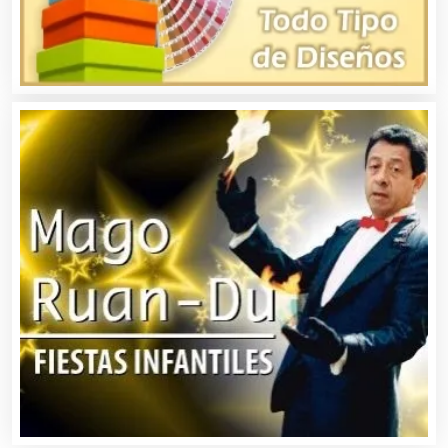
Autopartes Eléctricas
Avaluos
Balnearios
Bancos
Banquetes
Bares y Cantinas