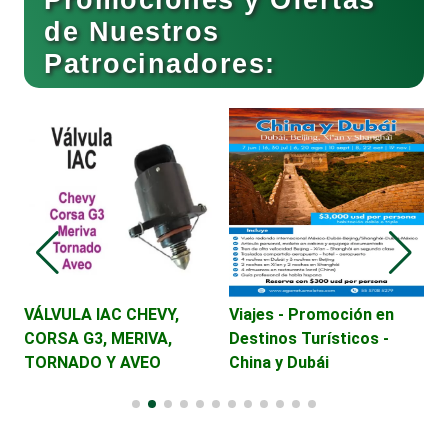
de Nuestros
Patrocinadores:
Cafeterías
Cajas de Ahorro
Cámaras de Comercio
Camiones para Fletes
VÁLVULA IAC CHEVY,
Viajes - Promoción en
V
CORSA G3, MERIVA,
Destinos Turísticos -
D
TORNADO Y AVEO
China y Dubái
E
Cancelería de Aluminio
Capacitación