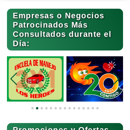
Empresas o Negocios
Basculas
Patrocinados Más
Consultados durante el
Bebidas
Día:
Belleza
Bordados y Estampados
Boutiques
Buceo
Promociones y Ofertas