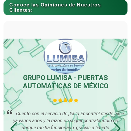
Conoce las Opiniones de Nuestros
Clientes:
Carnicerías
Carpinterías
Centros Comerciales
ES
GRUPO LUMISA - PUERTAS
AUTOMATICAS DE MÉXICO
Centros de Espectáculos
a a
Centros de Nutrición
s
Cuento con el servicio de ¡Ya lo Encontré! desde hace
n
ya varios años y la razón de seguir contratándolo es
porque me ha funcionado, gracias a tenerlo
Centros Turísticos