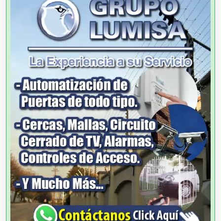
Alquiler de Sillas y Mesas
Alquiler de Trajes de Etiqueta
Alta Costura
Aluminio
Ambulancias
Análisis Clínicos