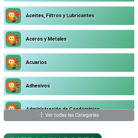
Aceites, Filtros y Lubricantes
Aceros y Metales
Acuarios
Adhesivos
Administración de Condominios
Ver todas las Categorías
Administración de Empresas