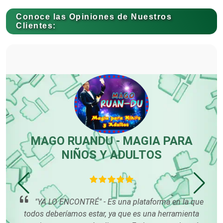
Cortinas, Persianas y Alfombras
Conoce las Opiniones de Nuestros
Clientes:
Cremerías y Salchichonerías
Cristalerías
Cromadoras
MAGO RUANDU - MAGIA PARA
NIÑOS Y ADULTOS
p
Decoración de Interiores
nta
o
"YA LO ENCONTRÉ" - Es una plataforma en la que
Dentistas
por
todos deberíamos estar, ya que es una herramienta