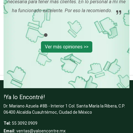
necesaria para tener más clientes. En lo personal a mí me
Deportes
ha funcionado excelente. Por eso la recomiendo.
Depósitos Dentales
Ver más opiniones >>
Dermatólogos
Desarrollo de Software
!Ya lo Encontré!
Desperdicios Industriales
Dr. Mariano Azuela #8B - Interior 1 Col. Santa María la Ribera, C.P.
06400 Alcaldía Cuauhtémoc, Ciudad de México
Dulcerías
Tel:
55 3092 0909
Email:
ventas@yaloencontre.mx