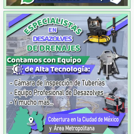
Análisis de Aguas
Animadores de Eventos
Aparatos y Equipos Eléctricos
Arquitectos
Artes Gráficas
Artesanías