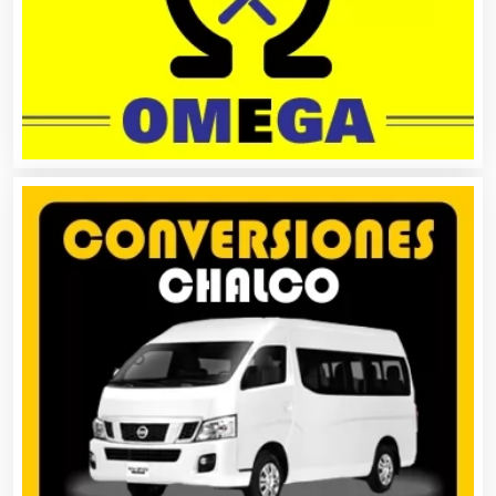
Automóviles Nuevos y Usados
Autopartes Eléctricas
Avaluos
Balnearios
Bancos
Banquetes