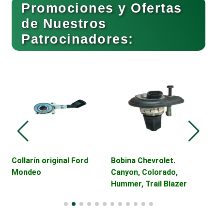
Promociones y Ofertas
Conferencias Empresariales
de Nuestros
Patrocinadores:
Construcciones en General
Contadores
Control de Plagas
Conversiones Automotrices
Collarín original Ford
Bobina Chevrolet.
V
Mondeo
Canyon, Colorado,
D
Hummer, Trail Blazer
C
Copiadoras