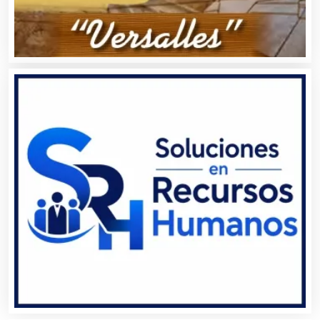
Autopartes Eléctricas
Avaluos
Balnearios
Bancos
Banquetes
Bares y Cantinas