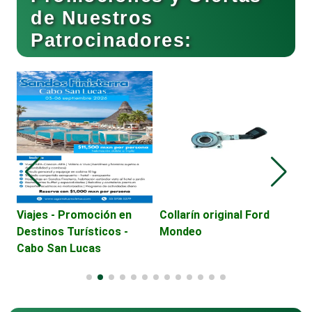
de Nuestros
Patrocinadores:
Cafeterías
Cajas de Ahorro
Viajes - Promoción en
TENE
Destinos Turísticos -
PARA
Riviera Maya
Cámaras de Comercio
Camiones para Fletes
Collarín original Ford
Mondeo
Cancelería de Aluminio
Capacitación