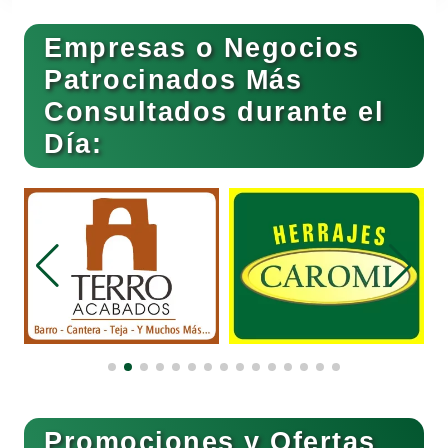
Empresas o Negocios
Basculas
Patrocinados Más
Consultados durante el
Bebidas
Día:
Belleza
Bordados y Estampados
Boutiques
Buceo
Promociones y Ofertas