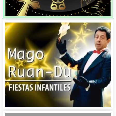
Agricultores
Agricultura y Ganadería
Agua Purificada
Aire Acondicionado
Alarmas
Albercas