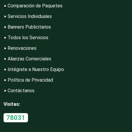
Construcciones en General
Comparación de Paquetes
Servicios Individuales
Contadores
Banners Publicitarios
Todos los Servicios
Control de Plagas
Renovaciones
Alianzas Comerciales
Intégrate a Nuestro Equipo
Conversiones Automotrices
Política de Privacidad
Contáctanos
Copiadoras
Visítas:
Cortinas, Persianas y Alfombras
78031