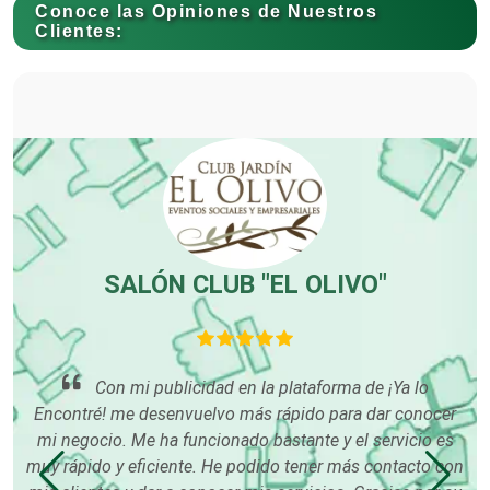
Conoce las Opiniones de Nuestros
Clientes:
Carnicerías
Carpinterías
Centros Comerciales
LÓN CLUB "EL OLIVO"
Agarra tus
Centros de Espectáculos
i publicidad en la plataforma de ¡Ya lo
Centros de Nutrición
 desenvuelvo más rápido para dar conocer
Quiero dar la
Me ha funcionado bastante y el servicio es
Encontré! por la e
eficiente. He podido tener más contacto con
han brindado en es
Centros Turísticos