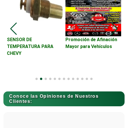
Cámaras de Comercio
Camiones para Fletes
SENSOR DE
Promoción de Afinación
V
TEMPERATURA PARA
Mayor para Vehículos
D
CHEVY
C
Cancelería de Aluminio
Capacitación
Conoce las Opiniones de Nuestros
Carnicerías
Clientes:
Carpinterías