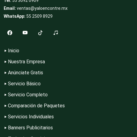
Tel:
55 3092 0909
Email:
ventas@yaloencontre.mx
WhatsApp:
55 2509 8929
Compresores de aire
Computadoras
Inicio
Nuestra Empresa
Conferencias Empresariales
Anúnciate Gratis
Servicio Básico
Construcciones en General
Servicio Completo
Comparación de Paquetes
Contadores
Servicios Individuales
Banners Publicitarios
Control de Plagas