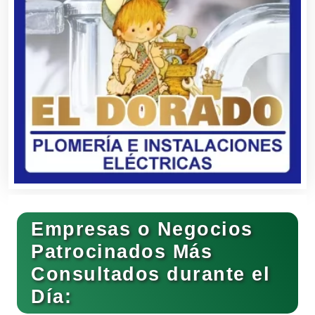
Balnearios
Bancos
Banquetes
Bares y Cantinas
Empresas o Negocios
Basculas
Patrocinados Más
Consultados durante el
Bebidas
Día: