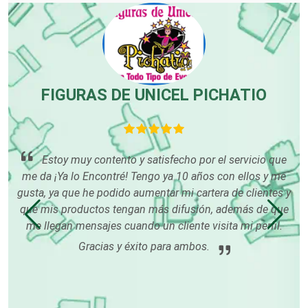
Centros Comerciales
Centros de Espectáculos
FIGURAS DE UNICEL PICHATIO
p
Centros de Nutrición
Estoy muy contento y satisfecho por el servicio que
me da ¡Ya lo Encontré! Tengo ya 10 años con ellos y me
an
Centros Turísticos
gusta, ya que he podido aumentar mi cartera de clientes y
que mis productos tengan más difusión, además de que
me llegan mensajes cuando un cliente visita mi perfil.
Cerrajerías
Gracias y éxito para ambos.
Cibercafés