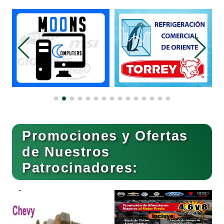
Belleza
Bordados y Estampados
Boutiques
Buceo
Promociones y Ofertas
de Nuestros
Patrocinadores:
Cafeterías
Cajas de Ahorro