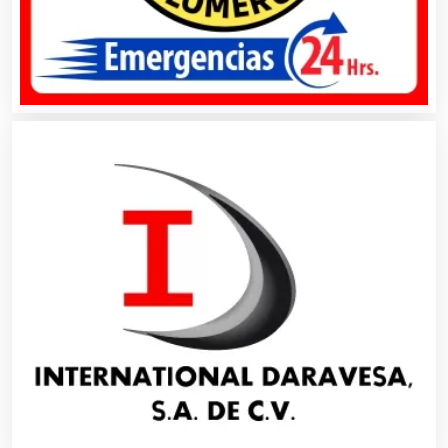
Asesores Técnicos
Asesoría Fiscal
Asilos
Asociaciones Civiles
Asociaciones Empresariales
Audio, Sonido e Iluminación