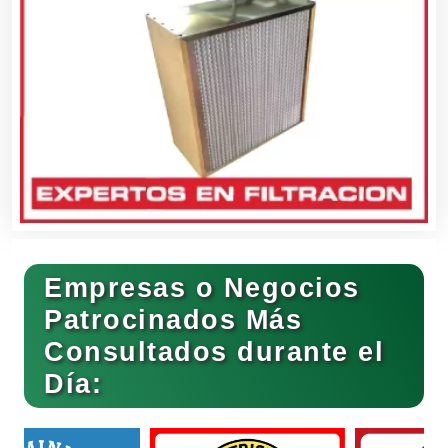
Centros de Espectáculos
Centros de Nutrición
Centros Turísticos
Cerrajerías
Empresas o Negocios
Patrocinados Más
Consultados durante el
Cibercafés
Día:
Clínicas de Belleza