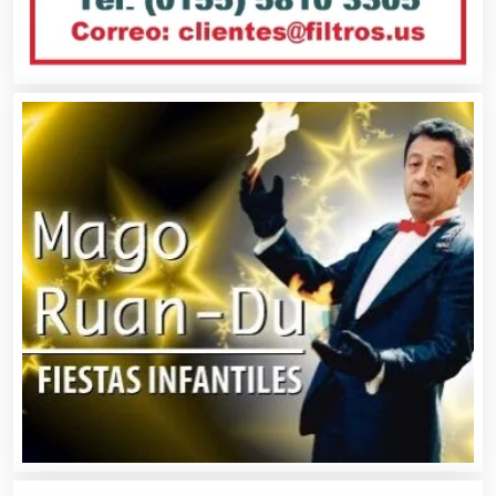
Bordados y Estampados
Boutiques
Buceo
Cafeterías
Cajas de Ahorro
Cámaras de Comercio