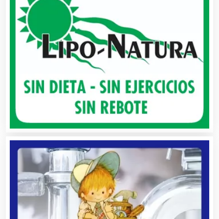
Autobuses
Automatización
Automóviles Nuevos y Usados
Autopartes Eléctricas
Avaluos
Balnearios