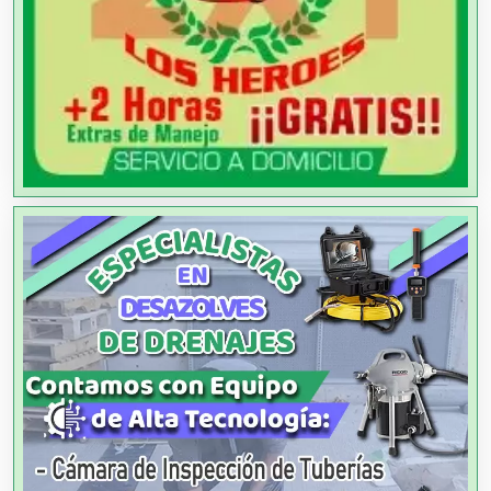
Aire Acondicionado
Alarmas
Albercas
Alimentos
Almacenaje
Alquiler de Autos