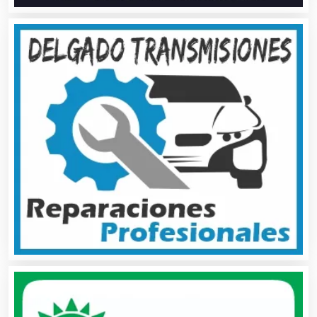
Asesoría Fiscal
Asilos
Asociaciones Civiles
Asociaciones Empresariales
Audio, Sonido e Iluminación
Audios para Eventos