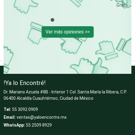
Decoración de Interiores
Gracias por tanto, ¡Ya Lo Encontré!.
Dentistas
Ver más opiniones >>
Deportes
Depósitos Dentales
!Ya lo Encontré!
Dr. Mariano Azuela #8B - Interior 1 Col. Santa María la Ribera, C.P.
Dermatólogos
06400 Alcaldía Cuauhtémoc, Ciudad de México
Tel:
55 3092 0909
Desarrollo de Software
Email:
ventas@yaloencontre.mx
WhatsApp:
55 2509 8929