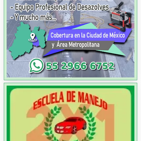
Aire Acondicionado
Alarmas
Albercas
Alimentos
Almacenaje
Alquiler de Autos