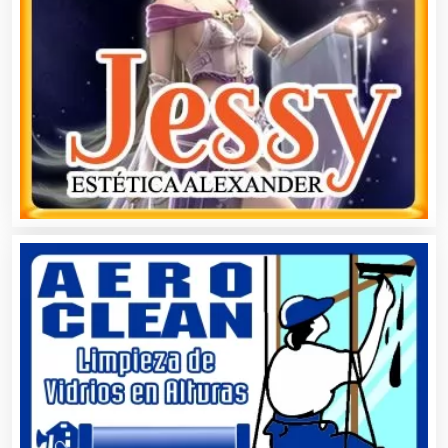
Automatización
Automóviles Nuevos y Usados
Autopartes Eléctricas
Avaluos
Balnearios
Bancos