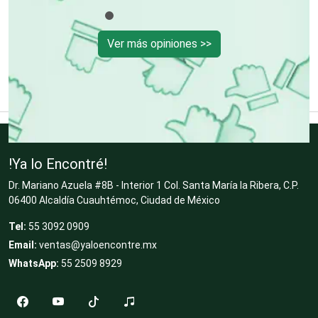
Dentistas
Ver más opiniones >>
Deportes
Depósitos Dentales
!Ya lo Encontré!
Dr. Mariano Azuela #8B - Interior 1 Col. Santa María la Ribera, C.P.
Dermatólogos
06400 Alcaldía Cuauhtémoc, Ciudad de México
Tel:
55 3092 0909
Desarrollo de Software
Email:
ventas@yaloencontre.mx
WhatsApp:
55 2509 8929
Desperdicios Industriales