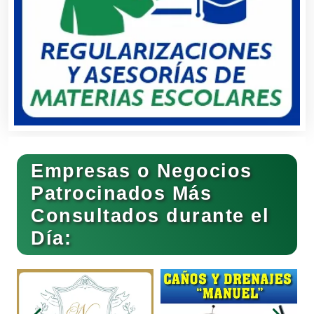
Centros de Espectáculos
Centros de Nutrición
Centros Turísticos
Cerrajerías
Empresas o Negocios
Patrocinados Más
Consultados durante el
Cibercafés
Día:
Clínicas de Belleza