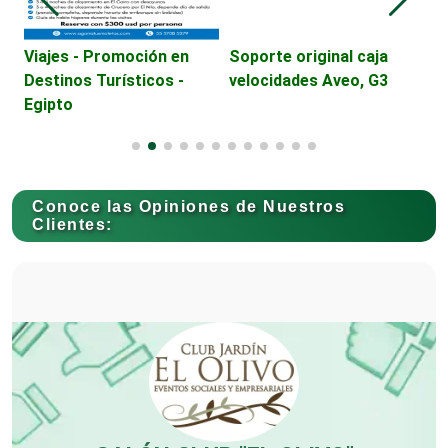
Computadoras
Viajes - Promoción en
Soporte original caja
P
Destinos Turísticos -
velocidades Aveo, G3
M
Conferencias Empresariales
Egipto
Construcciones en General
Conoce las Opiniones de Nuestros
Clientes:
Contadores
Control de Plagas
Conversiones Automotrices