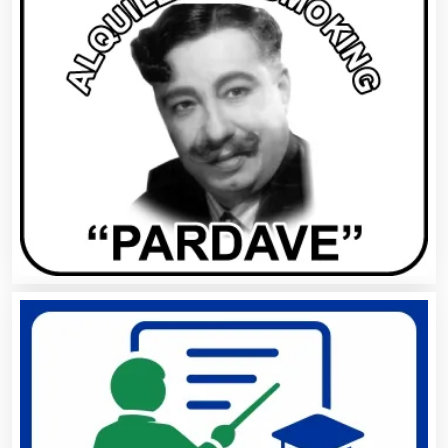
Cancelería de Aluminio
Capacitación
Carnicerías
Carpinterías
Centros Comerciales