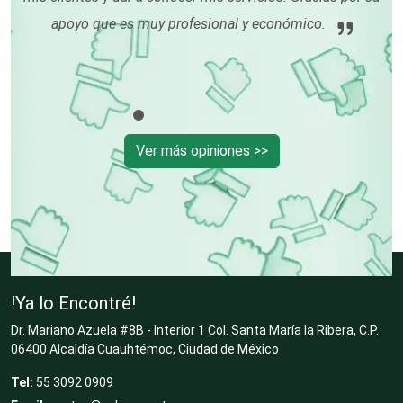
ón
apoyo que es muy profesional y económico.
rme
Cerrajerías
Cibercafés
Ver más opiniones >>
Clínicas de Belleza
Clínicas de Rehabilitación
!Ya lo Encontré!
Clínicas y Hospitales
Dr. Mariano Azuela #8B - Interior 1 Col. Santa María la Ribera, C.P.
06400 Alcaldía Cuauhtémoc, Ciudad de México
Tel:
55 3092 0909
Clubes Deportivos