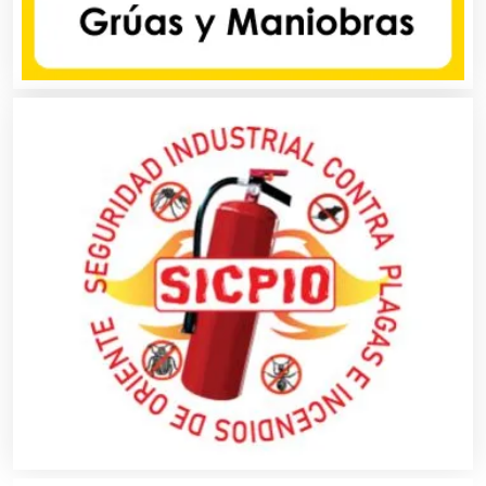
Autopartes Eléctricas
Avaluos
Balnearios
Bancos
Banquetes
Bares y Cantinas