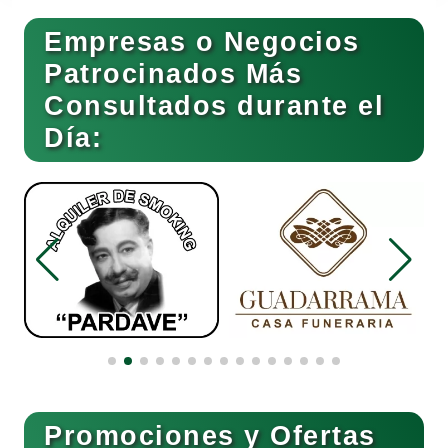
Empresas o Negocios
Basculas
Patrocinados Más
Consultados durante el
Bebidas
Día:
Belleza
Bordados y Estampados
Boutiques
Buceo
Promociones y Ofertas