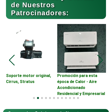
de Nuestros
Patrocinadores:
Cafeterías
Cajas de Ahorro
Cámaras de Comercio
Camiones para Fletes
Soporte motor original,
Promoción para esta
C
Cirrus, Stratus
época de Calor - Aire
M
Acondicionado
Cancelería de Aluminio
Residencial y Empresarial
Capacitación