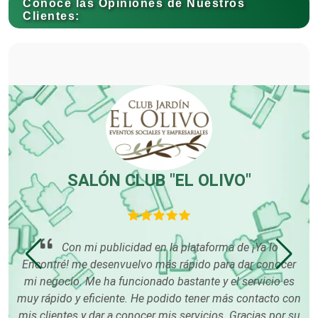
Conoce las Opiniones de Nuestros
Clientes:
Carnicerías
Carpinterías
Centros Comerciales
SALÓN CLUB "EL OLIVO"
Centros de Espectáculos
Con mi publicidad en la plataforma de ¡Ya lo
Centros de Nutrición
Encontré! me desenvuelvo más rápido para dar conocer
mi negocio. Me ha funcionado bastante y el servicio es
pu
muy rápido y eficiente. He podido tener más contacto con
so
Centros Turísticos
mis clientes y dar a conocer mis servicios. Gracias por su
tu
o