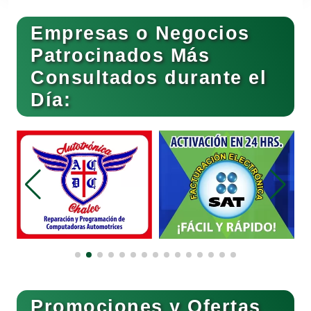
Empresas o Negocios
Basculas
Patrocinados Más
Consultados durante el
Bebidas
Día:
Belleza
Bordados y Estampados
Boutiques
Buceo
Promociones y Ofertas