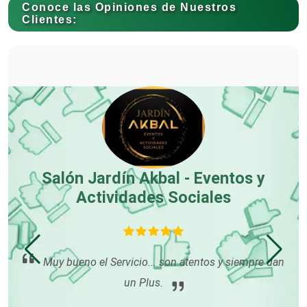
Conoce las Opiniones de Nuestros
Clientes:
Carnicerías
Carpinterías
Centros Comerciales
-
Salón Jardín Akbal - Eventos y
Actividades Sociales
Centros de Espectáculos
Centros de Nutrición
Muy bueno el Servicio... son atentos y siempre dan
re
da,
un Plus.
han
Centros Turísticos