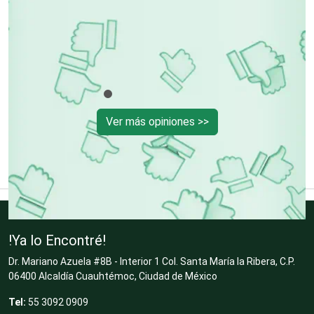
to
l
Cerrajerías
Cibercafés
Ver más opiniones >>
Clínicas de Belleza
Clínicas de Rehabilitación
!Ya lo Encontré!
Clínicas y Hospitales
Dr. Mariano Azuela #8B - Interior 1 Col. Santa María la Ribera, C.P.
06400 Alcaldía Cuauhtémoc, Ciudad de México
Tel:
55 3092 0909