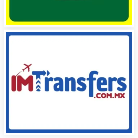
Autopartes Eléctricas
Avaluos
Balnearios
Bancos
Banquetes
Bares y Cantinas