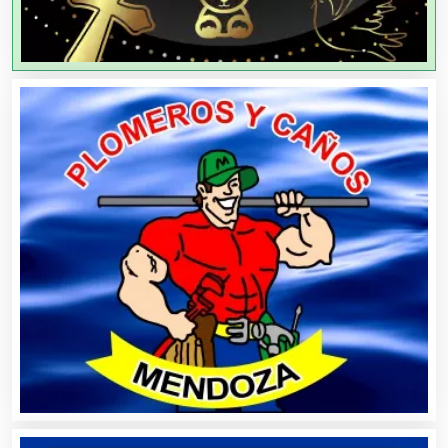
Agricultores
Agricultura y Ganadería
Agua Purificada
Aire Acondicionado
Alarmas
Albercas