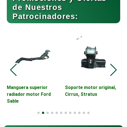
de Nuestros
Patrocinadores:
Cafeterías
Cajas de Ahorro
Cámaras de Comercio
Camiones para Fletes
Manguera superior
Soporte motor original,
B
radiador motor Ford
Cirrus, Stratus
C
Sable
H
Cancelería de Aluminio
Capacitación