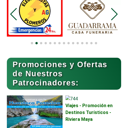
Compresores de aire
Computadoras
Promociones y Ofertas
Conferencias Empresariales
de Nuestros
Patrocinadores:
Construcciones en General
Viajes - Promoción en
Contadores
Destinos Turísticos -
Riviera Maya