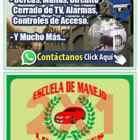
Agua Purificada
Aire Acondicionado
Alarmas
Albercas
Alimentos
Almacenaje