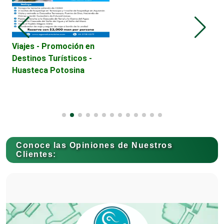
Control de Plagas
Conversiones Automotrices
AS
Viajes - Promoción en
M
 Y
Destinos Turísticos -
r
Huasteca Potosina
S
Copiadoras
Cortinas, Persianas y Alfombras
Conoce las Opiniones de Nuestros
Clientes:
Cremerías y Salchichonerías
Cristalerías