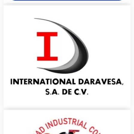
Audios para Eventos
Autobuses
Automatización
Automóviles Nuevos y Usados
Autopartes Eléctricas
Avaluos