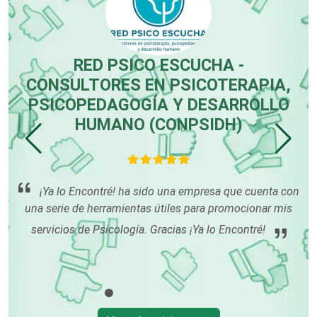
Cromadoras
RED PSICO ESCUCHA -
Decoración de Interiores
CONSULTORES EN PSICOTERAPIA,
PSICOPEDAGOGÍA Y DESARROLLO
Dentistas
HUMANO (CONPSIDH)
s
o
n
os
Deportes
¡Ya lo Encontré! ha sido una empresa que cuenta con
una serie de herramientas útiles para promocionar mis
Depósitos Dentales
servicios de Psicología. Gracias ¡Ya lo Encontré!
Dermatólogos