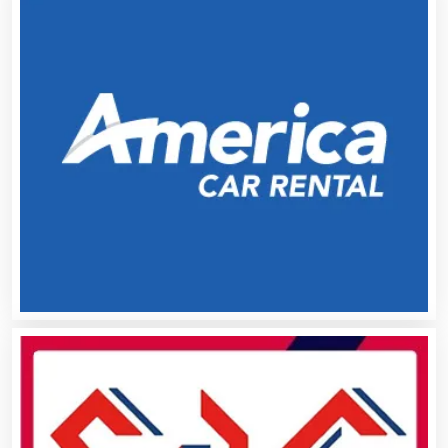
Centros Comerciales
Centros de Espectáculos
Centros de Nutrición
Centros Turísticos
Cerrajerías
Cibercafés