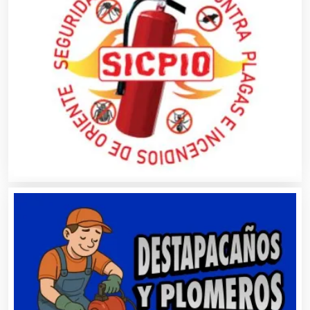
Balnearios
Bancos
Banquetes
Bares y Cantinas
Basculas
Bebidas