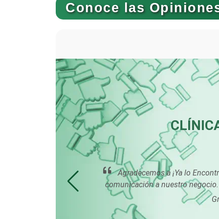
Conoce las Opiniones
Basculas
Bordados y Estampados
Cafeterías
TOS
CLÍNIC
Camiones para Fletes
es una
Agradecemos a ¡Ya lo Encontré!
Carnicerías
ado
comunicación a nuestro negocio. 
Gr
Centros de