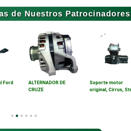
as de Nuestros Patrocinadores
Aseguradoras
Asesores Técnico
Asilos
Asociaciones Civil
Audio, Sonido e
Audios para Event
Iluminación
Automóviles Nuev
al Ford
ALTERNADOR DE
Soporte motor
Automatización
Usados
CRUZE
original, Cirrus, S
Avaluos
Balnearios
Banquetes
Bares y Cantinas