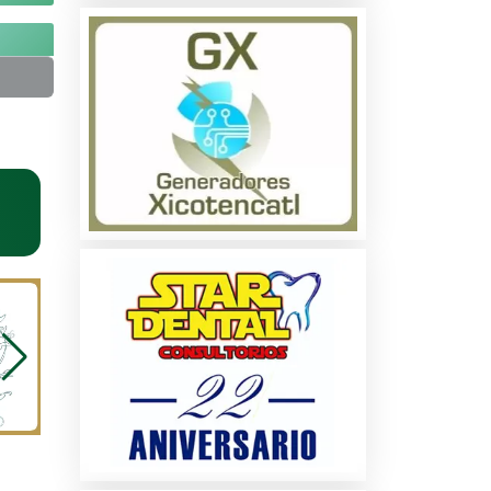
na
dos
les