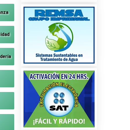
anza
cidad
dería