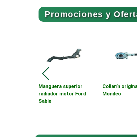
Promociones y Ofert
Artículos Publicitarios
EL REGALO
Asesoría Fiscal
MÁ
Asociaciones
Empresariales
Manguera superior
Collarín origin
Autobuses
radiador motor Ford
Mondeo
Sable
Autopartes Eléctricas
Bancos