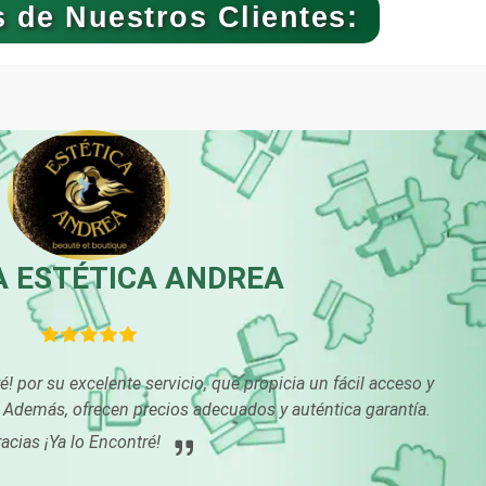
 de Nuestros Clientes:
Bebidas
Belleza
Boutiques
Buceo
Cajas de Ahorro
Cámaras de Come
A ESTÉTICA ANDREA
Cancelería de Aluminio
Capacitación
 por su excelente servicio, que propicia un fácil acceso y
Carpinterías
Centros Comercia
Además, ofrecen precios adecuados y auténtica garantía.
acias ¡Ya lo Encontré!
Centros de Nutrición
Centros Turístico