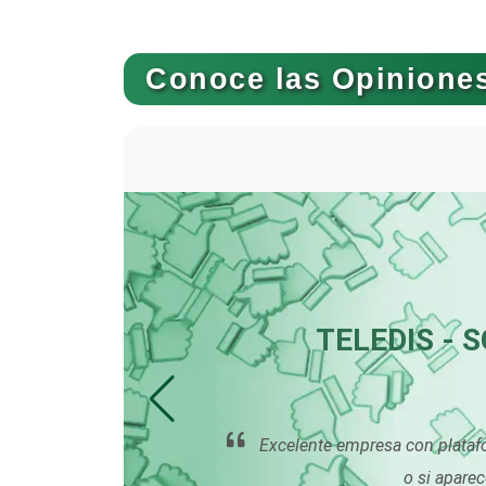
Bancos
Conoce las Opiniones
Basculas
Bordados y Estampados
Cafeterías
TELEDIS - 
Camiones para Fletes
ceso y
Excelente empresa con plataf
Carnicerías
ntía.
o si apare