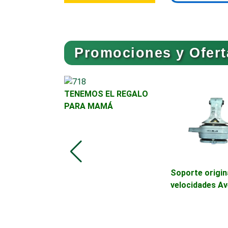
Artículos para el Hogar
Promociones y Ofert
Artículos Publicitarios
TENEMOS EL REGALO
Asesoría Fiscal
PARA MAMÁ
Asociaciones
Empresariales
os seguridad
Soporte origin
Autobuses
ginales Para
velocidades Av
2 "
Autopartes Eléctricas