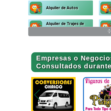
Alquiler de Autos
Alquiler de Trajes de
Etiqueta
Ambulancias
Empresas o Negocio
Animadores de Eventos
Consultados durante 
Artes Gráficas
Artículos de Piel