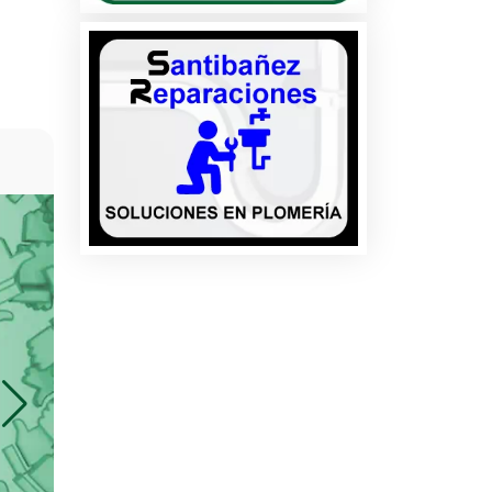
rcio
DESPACHO JURÍDICO C
¡Ya lo Encontré! ofrece un excelente ap
les
atención recibida, son muy atentos y profesi