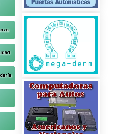
anza
cidad
dería