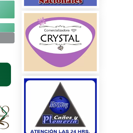
na
dos