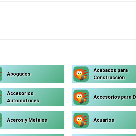
Acabados para
Abogados
Construcción
Accesorios
Accesorios para 
Automotrices
Aceros y Metales
Acuarios