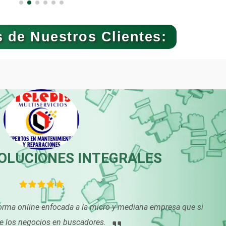
Banquetes
Bares y Cantinas
 de Nuestros Clientes:
Bebidas
Belleza
Boutiques
Buceo
Cajas de Ahorro
Cámaras de Come
SOLUCIONES INTEGRALES
Cancelería de Aluminio
Capacitación
orma online enfocada a la micro y mediana empresa que si
Carpinterías
Centros Comercia
ce los negocios en buscadores.