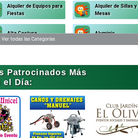
Alquiler de Equipos para
Alquiler de Sillas y
Fiestas
Mesas
Alta Costura
Aluminio
Ver todas las Categorías
Análisis Clínicos
Análisis de Aguas
s Patrocinados Más
Aparatos y Equipos
Arquitectos
el Día:
Eléctricos
Artesanías
Artículos de Ofici
Artículos Deportivos
Artículos Importa