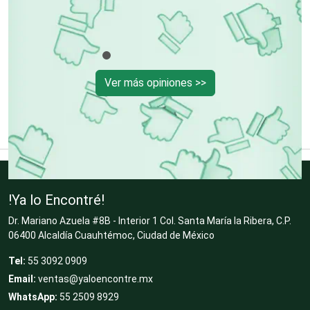
Cibercafés
Clínicas de Belleza
Ver más opiniones >>
Clínicas de Rehabilitación
Clínicas y Hospitales
!Ya lo Encontré!
Dr. Mariano Azuela #8B - Interior 1 Col. Santa María la Ribera, C.P.
06400 Alcaldía Cuauhtémoc, Ciudad de México
Clubes Deportivos
Tel:
55 3092 0909
Email:
ventas@yaloencontre.mx
Cocinas Integrales
WhatsApp:
55 2509 8929