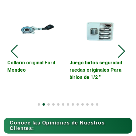
Cajas de Ahorro
Cámaras de Comercio
Camiones para Fletes
Collarín original Ford
Juego birlos seguridad
S
Mondeo
ruedas originales Para
T
birlos de 1/2 "
C
Cancelería de Aluminio
Capacitación
Conoce las Opiniones de Nuestros
Carnicerías
Clientes: