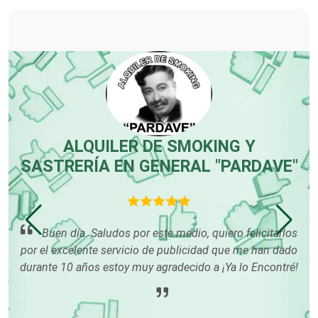
Carpinterías
Centros Comerciales
Centros de Espectáculos
ALQUILER DE SMOKING Y
SASTRERÍA EN GENERAL "PARDAVE"
Centros de Nutrición
En
hace
Buen día. Saludos por este medio, quiero felicitarlos
Centros Turísticos
m
s
por el excelente servicio de publicidad que me han dado
muy
durante 10 años estoy muy agradecido a ¡Ya lo Encontré!
mi
án
Cerrajerías
os
ndo