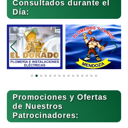
Consultados durante el
Bebidas
Día:
Belleza
Bordados y Estampados
Boutiques
Buceo
Promociones y Ofertas
de Nuestros
Patrocinadores:
Cafeterías