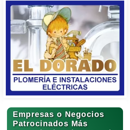
Avaluos
Balnearios
Bancos
Banquetes
Bares y Cantinas
Empresas o Negocios
Basculas
Patrocinados Más