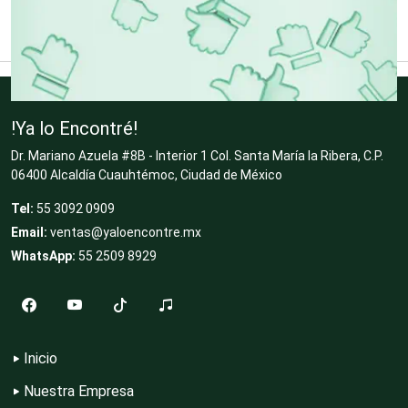
Clínicas de Belleza
Clínicas de Rehabilitación
!Ya lo Encontré!
Dr. Mariano Azuela #8B - Interior 1 Col. Santa María la Ribera, C.P.
06400 Alcaldía Cuauhtémoc, Ciudad de México
Clínicas y Hospitales
Tel:
55 3092 0909
Email:
ventas@yaloencontre.mx
WhatsApp:
55 2509 8929
Clubes Deportivos
Cocinas Integrales
Inicio
Nuestra Empresa
Combustibles y Lubricantes