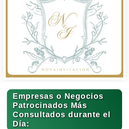
Balnearios
Bancos
Banquetes
Bares y Cantinas
Empresas o Negocios
Basculas
Patrocinados Más
Consultados durante el
Bebidas
Día: