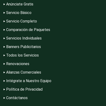
Anúnciate Gratis
Servicio Básico
Compresores de aire
Servicio Completo
Comparación de Paquetes
Computadoras
Servicios Individuales
Banners Publicitarios
Conferencias Empresariales
Todos los Servicios
Renovaciones
Construcciones en General
Alianzas Comerciales
Intégrate a Nuestro Equipo
Contadores
Política de Privacidad
Contáctanos
Control de Plagas