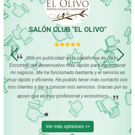
Centros Comerciales
SALÓN CLUB "EL OLIVO"
Centros de Espectáculos
uy
Con mi publicidad en la plataforma de ¡Ya lo
Centros de Nutrición
odo
Encontré! me desenvuelvo más rápido para dar conocer
tes
mi negocio. Me ha funcionado bastante y el servicio es
os.
muy rápido y eficiente. He podido tener más contacto con
Centros Turísticos
mis clientes y dar a conocer mis servicios. Gracias por su
u
apoyo que es muy profesional y económico.
Cerrajerías
Ver más opiniones >>
Cibercafés