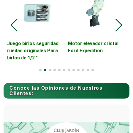
Cámaras de Comercio
Camiones para Fletes
Juego birlos seguridad
Motor elevador cristal
P
ruedas originales Para
Ford Expedition
M
birlos de 1/2 "
Cancelería de Aluminio
Capacitación
Conoce las Opiniones de Nuestros
Clientes:
Carnicerías
Carpinterías