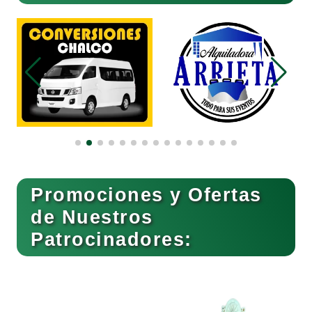
Belleza
Bordados y Estampados
Boutiques
Buceo
Promociones y Ofertas
de Nuestros
Patrocinadores:
Cafeterías
Cajas de Ahorro