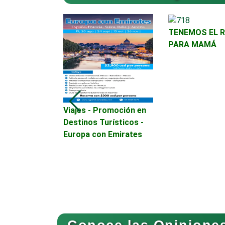
TENEMOS EL 
Asesoría Fiscal
PARA MAMÁ
Asociaciones
Empresariales
romoción en
Viajes - Promoción en
Autobuses
urísticos -
Destinos Turísticos -
Europa con Emirates
Autopartes Eléctricas
Bancos