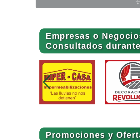
Ambulancias
Empresas o Negocio
Animadores de Eventos
Consultados durante 
Artes Gráficas
Artículos de Piel
Artículos para el Hogar
Promociones y Ofert
Artículos Publicitarios