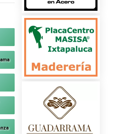
Dama
anza