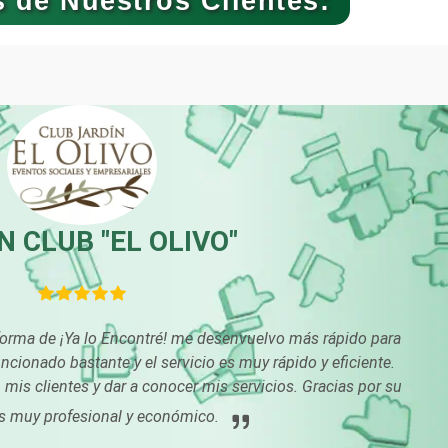
 de Nuestros Clientes:
Bebidas
Belleza
Boutiques
Buceo
Cajas de Ahorro
Cámaras de Come
Cancelería de Aluminio
Capacitación
 CLUB "EL OLIVO"
Carpinterías
Centros Comercia
forma de ¡Ya lo Encontré! me desenvuelvo más rápido para
cionado bastante y el servicio es muy rápido y eficiente.
Centros de Nutrición
Centros Turístico
mis clientes y dar a conocer mis servicios. Gracias por su
s muy profesional y económico.