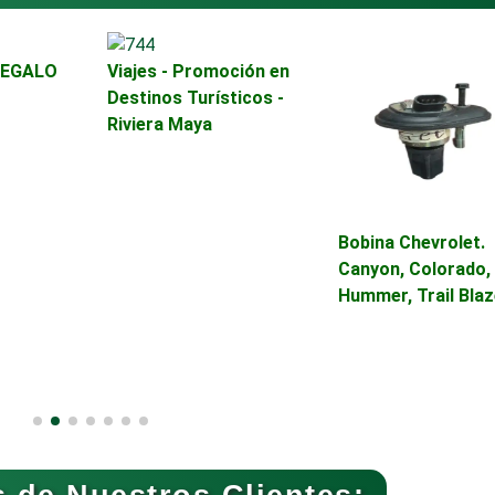
REGALO
Viajes - Promoción en
Asilos
Asociaciones Civil
Destinos Turísticos -
Riviera Maya
Audio, Sonido e
Audios para Event
Iluminación
Automóviles Nuev
Bobina Chevrolet.
Automatización
Usados
Canyon, Colorado,
Hummer, Trail Blaz
Avaluos
Balnearios
Banquetes
Bares y Cantinas