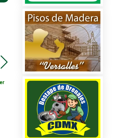
es
os
os y
INCUBADORAS DESDE
VÁLVULA IAC CHEVY,
82 A 1500 HUEVOS DE
CORSA G3, MERIVA,
er
GALLINA Y NACEDORA
TORNADO Y AVEO
DE VARIAS
CAPACIDADES DESDE
280 A 630 HUEVOS DE
GALLINA