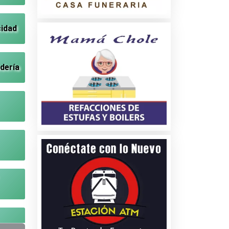
cidad
dería