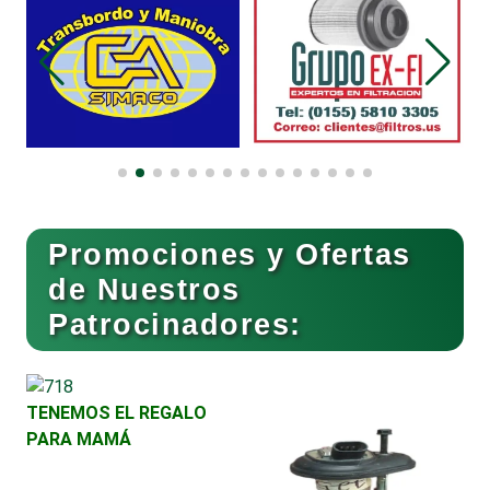
Combustibles y Lubricantes
Compresores de aire
Computadoras
Promociones y Ofertas
Conferencias Empresariales
de Nuestros
Patrocinadores:
Construcciones en General
TENEMOS EL REGALO
Contadores
PARA MAMÁ