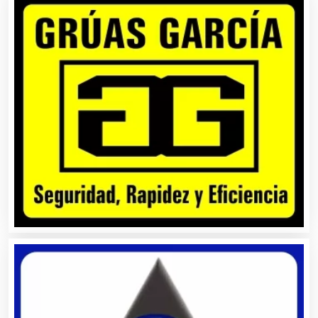
Centros Comerciales
Centros de Espectáculos
Centros de Nutrición
Centros Turísticos
Cerrajerías
Cibercafés