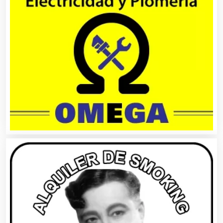
Balnearios
Bancos
Banquetes
Bares y Cantinas
Basculas
Bebidas