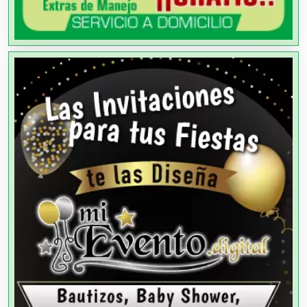
Agua Purificada
Aire Acondicionado
Alarmas
Albercas
Alimentos
Almacenaje