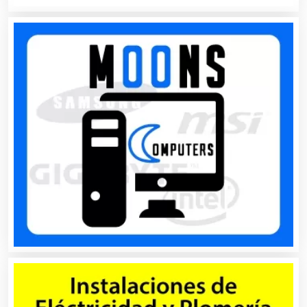
Audios para Eventos
Autobuses
Automatización
Automóviles Nuevos y Usados
Autopartes Eléctricas
Avaluos