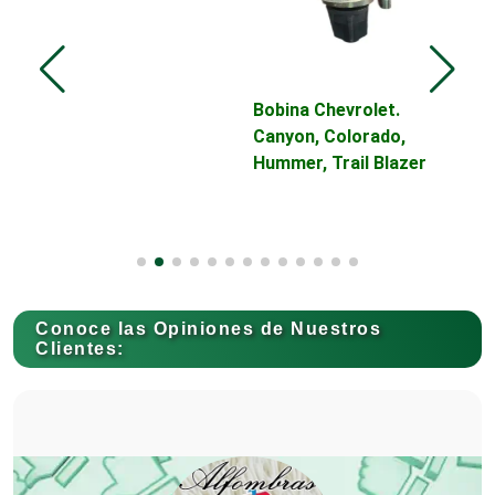
Control de Plagas
Conversiones Automotrices
Bobina Chevrolet.
V
Canyon, Colorado,
C
Hummer, Trail Blazer
T
Copiadoras
Cortinas, Persianas y Alfombras
Conoce las Opiniones de Nuestros
Clientes:
Cremerías y Salchichonerías
Cristalerías