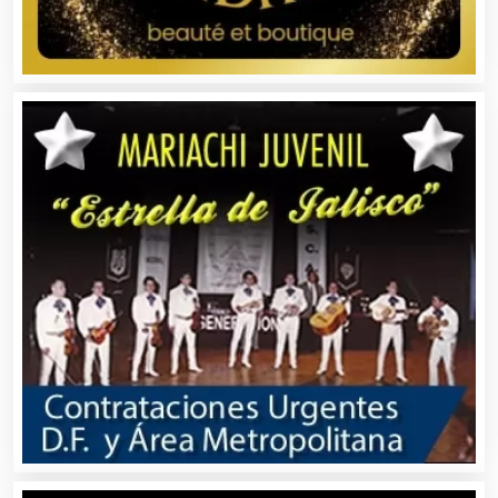
Cámaras de Comercio
Camiones para Fletes
Cancelería de Aluminio
Capacitación
Carnicerías
Carpinterías