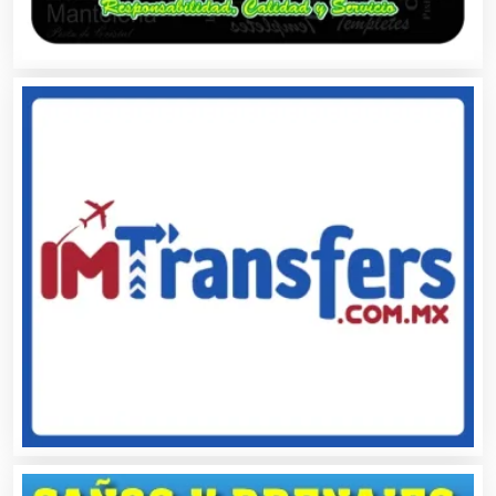
Audios para Eventos
Autobuses
Automatización
Automóviles Nuevos y Usados
Autopartes Eléctricas
Avaluos