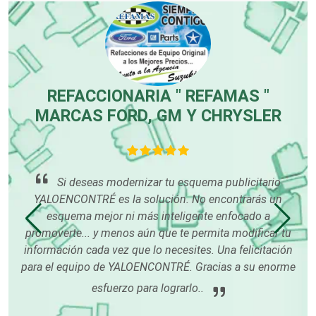
Carpinterías
Centros Comerciales
REFACCIONARIA " REFAMAS "
MARCAS FORD, GM Y CHRYSLER
Centros de Espectáculos
Centros de Nutrición
hace
Si deseas modernizar tu esquema publicitario
s
YALOENCONTRÉ es la solución. No encontrarás un
esquema mejor ni más inteligente enfocado a
Centros Turísticos
án
promoverte... y menos aún que te permita modificar tu
u
os
información cada vez que lo necesites. Una felicitación
ndo
para el equipo de YALOENCONTRÉ. Gracias a su enorme
Cerrajerías
esfuerzo para lograrlo..