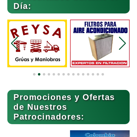
Día:
Belleza
Bordados y Estampados
Boutiques
Buceo
Promociones y Ofertas
de Nuestros
Patrocinadores:
Cafeterías