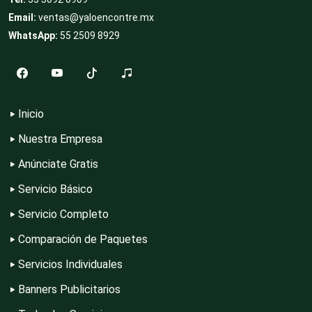
Email:
ventas@yaloencontre.mx
Combustibles y Lubricantes
WhatsApp:
55 2509 8929
Compresores de aire
Inicio
Computadoras
Nuestra Empresa
Anúnciate Gratis
Conferencias Empresariales
Servicio Básico
Servicio Completo
Construcciones en General
Comparación de Paquetes
Servicios Individuales
Contadores
Banners Publicitarios