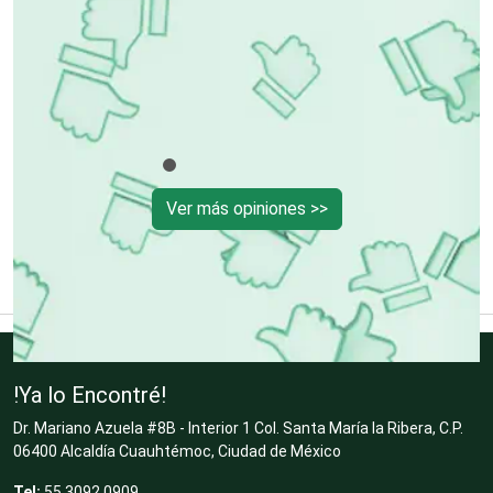
Cibercafés
Clínicas de Belleza
Clínicas de Rehabilitación
Ver más opiniones >>
Clínicas y Hospitales
Clubes Deportivos
!Ya lo Encontré!
Dr. Mariano Azuela #8B - Interior 1 Col. Santa María la Ribera, C.P.
Cocinas Integrales
06400 Alcaldía Cuauhtémoc, Ciudad de México
Tel:
55 3092 0909