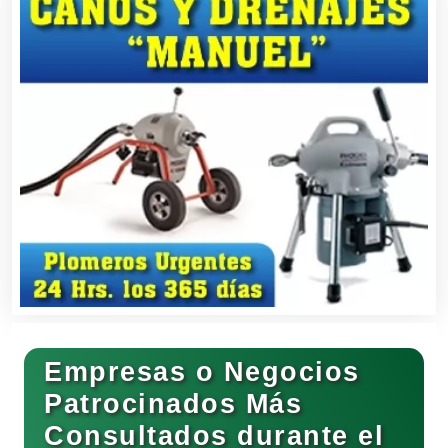
Balnearios
Bancos
Banquetes
Bares y Cantinas
Empresas o Negocios
Basculas
Patrocinados Más
Consultados durante el
Bebidas