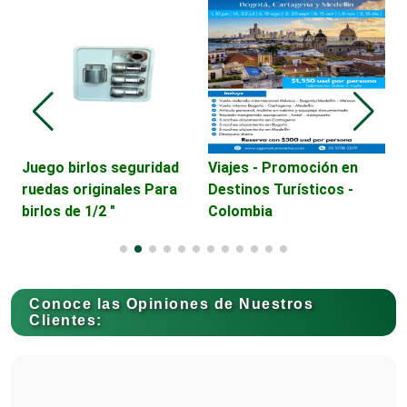
Cajas de Ahorro
Cámaras de Comercio
Camiones para Fletes
Juego birlos seguridad
Viajes - Promoción en
V
ruedas originales Para
Destinos Turísticos -
D
birlos de 1/2 "
Colombia
E
Cancelería de Aluminio
Capacitación
Conoce las Opiniones de Nuestros
Clientes:
Carnicerías