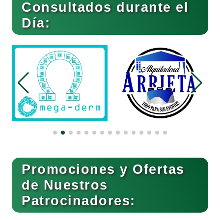
Consultados durante el
Cibercafés
Día:
Clínicas de Belleza
Clínicas de Rehabilitación
Clínicas y Hospitales
Clubes Deportivos
Promociones y Ofertas
de Nuestros
Cocinas Integrales
Patrocinadores: