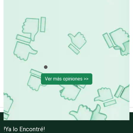
un
dió
Cromadoras
rte
Decoración de Interiores
Dentistas
Ver más opiniones >>
Deportes
Depósitos Dentales
Dermatólogos
!Ya lo Encontré!