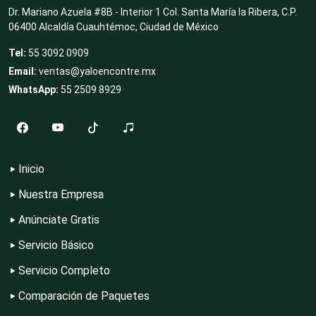
Dr. Mariano Azuela #8B - Interior 1 Col. Santa María la Ribera, C.P.
06400 Alcaldía Cuauhtémoc, Ciudad de México
Desarrollo de Software
Tel:
55 3092 0909
Email:
ventas@yaloencontre.mx
Desperdicios Industriales
WhatsApp:
55 2509 8929
Dulcerías
Inicio
Nuestra Empresa
Edecanes
Anúnciate Gratis
Servicio Básico
Editores
Servicio Completo
Comparación de Paquetes
Electricidad y Plomería