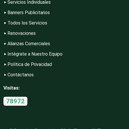
Servicios Individuales
Banners Publicitarios
Electrodomésticos
Todos los Servicios
Renovaciones
Electrónica
Alianzas Comerciales
Intégrate a Nuestro Equipo
Elevadores y Ascensores
Política de Privacidad
Contáctanos
Empaques y Embalajes
Visítas:
78972
Empresas de Limpieza
Energía Solar