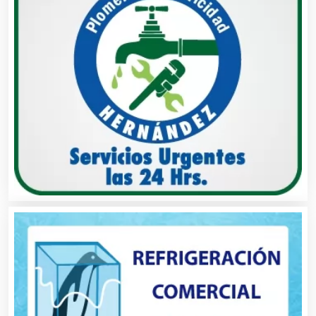
Balnearios
Bancos
Banquetes
Bares y Cantinas
Basculas
Bebidas