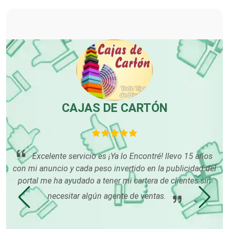
Control de Plagas
Conversiones Automotrices
Copiadoras
S
CAJAS DE CARTÓN
Cortinas, Persianas y Alfombras
 lo
Excelente servicio es ¡Ya lo Encontré! llevo 15 años
ar
con mi anuncio y cada peso invertido en la publicidad del
Cremerías y Salchichonerías
a
portal me ha ayudado a tener mi cartera de clientes sin
tr
e
d
necesitar algún agente de ventas.
s
Cristalerías
de