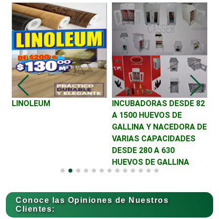
Combustibles y Lubricantes
Compresores de aire
Computadoras
LINOLEUM
INCUBADORAS DESDE 82
P
A 1500 HUEVOS DE
M
Conferencias Empresariales
GALLINA Y NACEDORA DE
VARIAS CAPACIDADES
DESDE 280 A 630
Construcciones en General
HUEVOS DE GALLINA
Contadores
Conoce las Opiniones de Nuestros
Clientes: