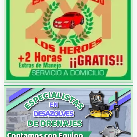
Agricultura y Ganadería
Agua Purificada
Aire Acondicionado
Alarmas
Albercas
Alimentos