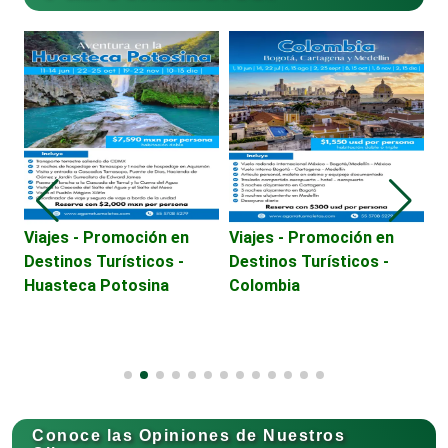
Combustibles y Lubricantes
Compresores de aire
Computadoras
Viajes - Promoción en
Viajes - Promoción en
L
Destinos Turísticos -
Destinos Turísticos -
Conferencias Empresariales
Huasteca Potosina
Colombia
Construcciones en General
Contadores
Conoce las Opiniones de Nuestros