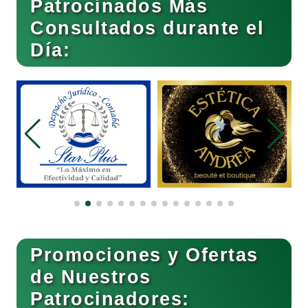
Patrocinados Más
Consultados durante el
Cibercafés
Día:
Clínicas de Belleza
Clínicas de Rehabilitación
Clínicas y Hospitales
Clubes Deportivos
Promociones y Ofertas
de Nuestros
Cocinas Integrales
Patrocinadores: