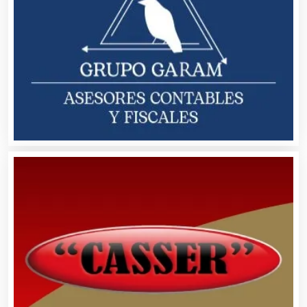
Bebidas
Belleza
Bordados y Estampados
Boutiques
Buceo
Cafeterías