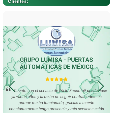
Clientes:
Control de Plagas
Conversiones Automotrices
Copiadoras
GRUPO LUMISA - PUERTAS
AUTOMATICAS DE MÉXICO
Cortinas, Persianas y Alfombras
con
e
Cuento con el servicio de ¡Ya lo Encontré! desde hace
Cremerías y Salchichonerías
p
ya varios años y la razón de seguir contratándolo es
í me
porque me ha funcionado, gracias a tenerlo
constantemente tengo presencia y mis servicios están
Cristalerías