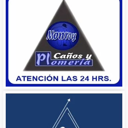
Avaluos
Balnearios
Bancos
Banquetes
Bares y Cantinas
Basculas