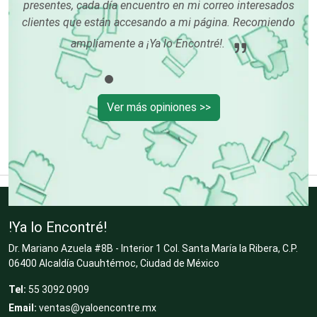
presentes, cada día encuentro en mi correo interesados
clientes que están accesando a mi página. Recomiendo
ampliamente a ¡Ya lo Encontré!.
Cromadoras
Decoración de Interiores
Ver más opiniones >>
Dentistas
Deportes
!Ya lo Encontré!
Dr. Mariano Azuela #8B - Interior 1 Col. Santa María la Ribera, C.P.
Depósitos Dentales
06400 Alcaldía Cuauhtémoc, Ciudad de México
Tel:
55 3092 0909
Email:
ventas@yaloencontre.mx
Dermatólogos