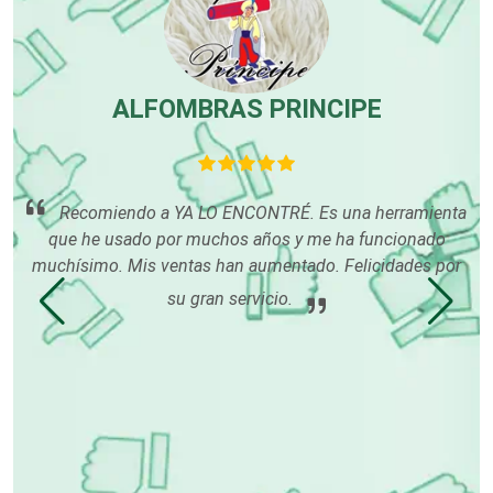
Cromadoras
ALFOMBRAS PRINCIPE
Decoración de Interiores
Dentistas
Recomiendo a YA LO ENCONTRÉ. Es una herramienta
 es
que he usado por muchos años y me ha funcionado
m
muchísimo. Mis ventas han aumentado. Felicidades por
gus
Deportes
qu
su gran servicio.
m
Depósitos Dentales
Dermatólogos