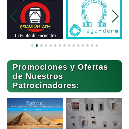
Combustibles y Lubricantes
Compresores de aire
Computadoras
Promociones y Ofertas
Conferencias Empresariales
de Nuestros
Patrocinadores:
Construcciones en General
Contadores