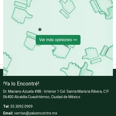
Desarrollo de Software
Desperdicios Industriales
Ver más opiniones >>
Dulcerías
Edecanes
!Ya lo Encontré!
Editores
Dr. Mariano Azuela #8B - Interior 1 Col. Santa María la Ribera, C.P.
06400 Alcaldía Cuauhtémoc, Ciudad de México
Electricidad y Plomería
Tel:
55 3092 0909
Email:
ventas@yaloencontre.mx