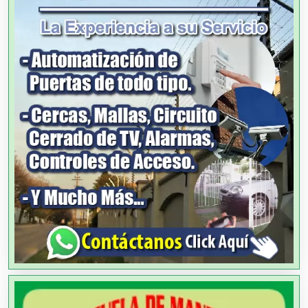
Agua Purificada
Aire Acondicionado
Alarmas
Albercas
Alimentos
Almacenaje