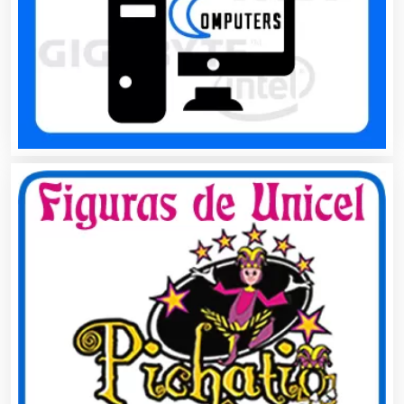
Belleza
Bordados y Estampados
Boutiques
Buceo
Cafeterías
Cajas de Ahorro