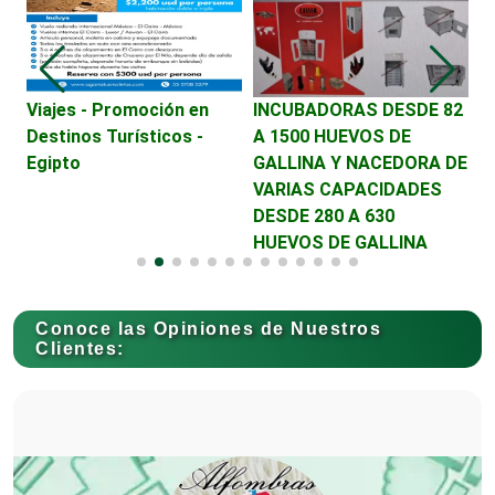
Control de Plagas
Conversiones Automotrices
Viajes - Promoción en
INCUBADORAS DESDE 82
A
Destinos Turísticos -
A 1500 HUEVOS DE
S
Egipto
GALLINA Y NACEDORA DE
Copiadoras
VARIAS CAPACIDADES
DESDE 280 A 630
HUEVOS DE GALLINA
Cortinas, Persianas y Alfombras
Conoce las Opiniones de Nuestros
Clientes:
Cremerías y Salchichonerías
Cristalerías