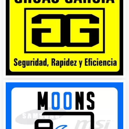
Balnearios
Bancos
Banquetes
Bares y Cantinas
Basculas
Bebidas