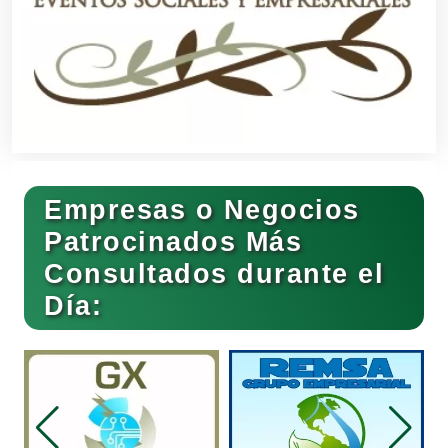
Banquetes
Bares y Cantinas
Empresas o Negocios
Basculas
Patrocinados Más
Consultados durante el
Bebidas
Día:
Belleza
Bordados y Estampados