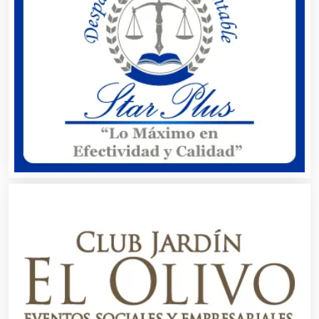
Automatización
Automóviles Nuevos y Usados
Autopartes Eléctricas
Avaluos
Balnearios
Bancos