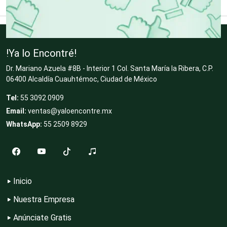
Clínicas de Rehabilitación
Clínicas y Hospitales
!Ya lo Encontré!
Dr. Mariano Azuela #8B - Interior 1 Col. Santa María la Ribera, C.P.
06400 Alcaldía Cuauhtémoc, Ciudad de México
Clubes Deportivos
Tel:
55 3092 0909
Email:
ventas@yaloencontre.mx
Cocinas Integrales
WhatsApp:
55 2509 8929
Combustibles y Lubricantes
Inicio
Compresores de aire
Nuestra Empresa
Anúnciate Gratis