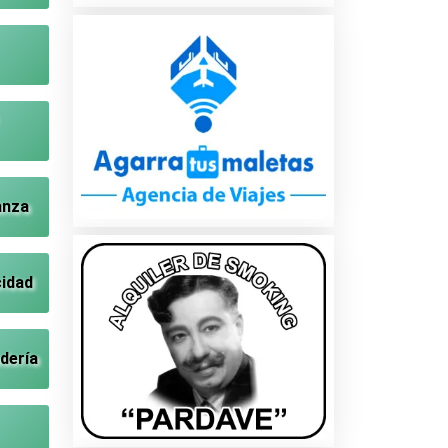
anza
cidad
dería