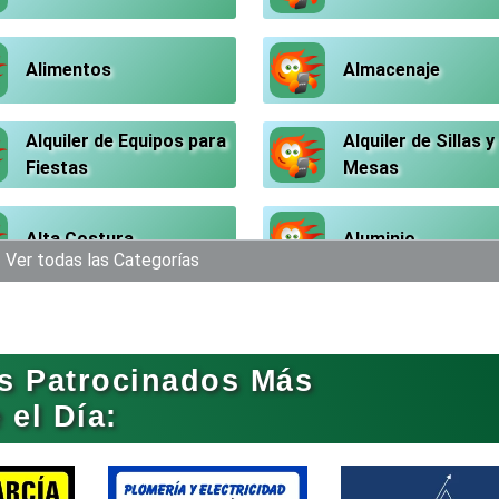
Alimentos
Almacenaje
Alquiler de Equipos para
Alquiler de Sillas y
Fiestas
Mesas
Alta Costura
Aluminio
Ver todas las Categorías
Análisis Clínicos
Análisis de Aguas
s Patrocinados Más
Aparatos y Equipos
Arquitectos
el Día:
Eléctricos
Artesanías
Artículos de Ofici