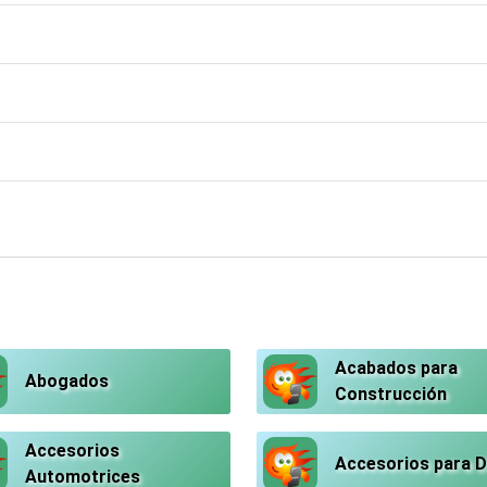
Acabados para
Abogados
Construcción
Accesorios
Accesorios para 
Automotrices