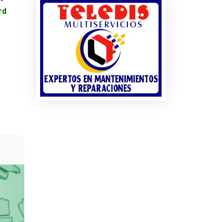
rd
Destinos Turísticos -
CRUZE
Huasteca Potosina
rcio