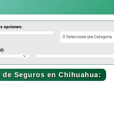
os opciones:
Ó Selecciona una Categoría
Ó Selecciona una Categoría
l):
Selecciona un Municipio
 de Seguros en Chihuahua: