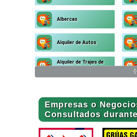
Albercas
Alquiler de Autos
Alquiler de Trajes de
Etiqueta
Ambulancias
Empresas o Negocio
Animadores de Eventos
Consultados durante 
Artes Gráficas